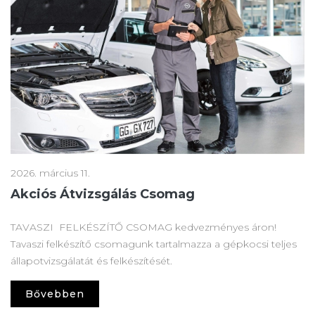
2026. március 11.
Akciós Átvizsgálás Csomag
TAVASZI FELKÉSZÍTŐ CSOMAG kedvezményes áron!
Tavaszi felkészítő csomagunk tartalmazza a gépkocsi teljes
állapotvizsgálatát és felkészítését.
Bővebben