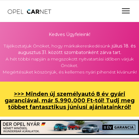
Kedves Ügyfeleink!
Tájékoztatjuk Önöket, hogy márkakereskedésünk
július 18. és
augusztus 31. között szombatonként zárva tart.
A hét többi napján a megszokott nyitvatartási időben várjuk
Önöket.
Megértésüket köszönjük, és kellemes nyári pihenést kívánunk!
>>> Minden új személyautó 8 év gyári
garanciával, már 5.990.000 Ft-tól! Tudj meg
többet fantasztikus júniusi ajánlatainkról!