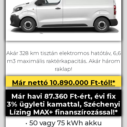
Akár 328 km tisztán elektromos hatótáv, 6,6
m3 maximális raktérkapacitás. Akár három
raklap!
Már nettó 10.890.000 Ft-tól!*
Már havi 87.360 Ft-ért, évi fix
3% ügyleti kamattal, Széchenyi
Lízing MAX+ finanszírozással!*
• 50 vagy 75 kWh akku