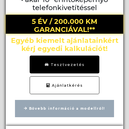
telefonkivetítéssel
5 ÉV / 200.000 KM
GARANCIÁVAL!**
Egyéb kiemelt ajánlatainkért
kérj egyedi kalkulációt!
Tesztvezetés
Ajánlatkérés
Bővebb információ a modellről!