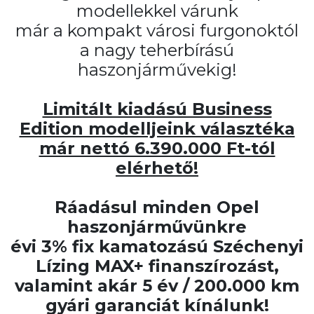
modellekkel várunk
már a kompakt városi furgonoktól
a nagy teherbírású
haszonjárművekig!
Limitált kiadású Business
Edition modelljeink választéka
már nettó 6.390.000 Ft-tól
elérhető!
Ráadásul minden Opel
haszonjárművünkre
évi 3% fix kamatozású Széchenyi
Lízing MAX+ finanszírozást,
valamint akár 5 év / 200.000 km
gyári garanciát kínálunk!