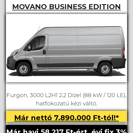
MOVANO BUSINESS EDITION
Furgon, 3000 L2H1 2.2 Dízel (88 kW / 120 LE),
hatfokozatú kézi váltó.
Már nettó 7.890.000 Ft-tól!*
Már havi 58.217 Ft-ért, évi fix 3%