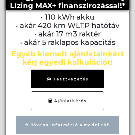
Lízing MAX+ finanszírozással!*
• 110 kWh akku
• akár 420 km WLTP hatótáv
• akár 17 m3 raktér
• akár 5 raklapos kapacitás
Egyéb kiemelt ajánlatainkért
kérj egyedi kalkulációt!
Tesztvezetés
Ajánlatkérés
Bővebb információ a modellről!