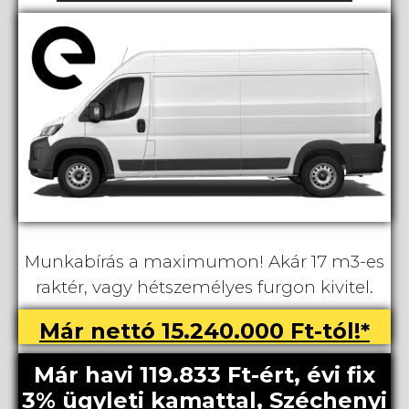
Munkabírás a maximumon! Akár 17 m3-es
raktér, vagy hétszemélyes furgon kivitel.
Már nettó 15.240.000 Ft-tól!*
Már havi 119.833 Ft-ért, évi fix
3% ügyleti kamattal, Széchenyi