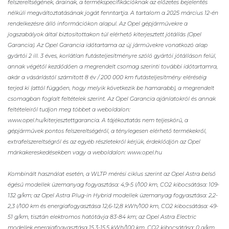
felszereltségének, árainak, a termékspecifikációknak az előzetes bejelentés
nélküli megváltoztatásának jogát fenntartja. A tartalom a 2025 március 12-én
rendelkezésre álló információkon alapul. Az Opel gépjárművekre a
jogszabályok által biztosítottakon túl elérhető kiterjesztett jótállás (Opel
Garancia). Az Opel Garancia időtartama az új járművekre vonatkozó alap
gyártói 2 ill. 3 éves, korlátlan futásteljesítményre szóló gyártói jótálláson felül,
annak végétől kezdődően a megrendelt csomag szerinti további időtartamra,
akár a vásárlástól számított 8 év / 200 000 km futásteljesítmény eléréséig
terjed ki (attól függően, hogy melyik következik be hamarabb), a megrendelt
csomagban foglalt feltételek szerint. Az Opel Garancia ajánlatokról és annak
feltételeiről tudjon meg többet a weboldalon:
www.opel.hu/kiterjesztettgarancia. A tájékoztatás nem teljeskörű, a
gépjárművek pontos felszereltségéről, a ténylegesen elérhető termékekről,
extrafelszereltségről és az egyéb részletekről kérjük, érdeklődjön az Opel
márkakereskedésekben vagy a weboldalon: www.opel.hu
Kombinált használat esetén, a WLTP mérési ciklus szerint az Opel Astra belső
égésű modellek üzemanyag fogyasztása: 4,9-5 l/100 km, CO2 kibocsátása: 109-
132 g/km; az Opel Astra Plug-in Hybrid modellek üzemanyag fogyasztása: 2,2-
2,3 l/100 km és energiafogyasztása 12,6-12,8 kWh/100 km, CO2 kibocsátása: 49-
51 g/km, tisztán elektromos hatótávja 83-84 km; az Opel Astra Electric
modellek energiafogyasztása 15,3-15,5 kWh/100 km, CO2 kibocsátása: 0 g/km,