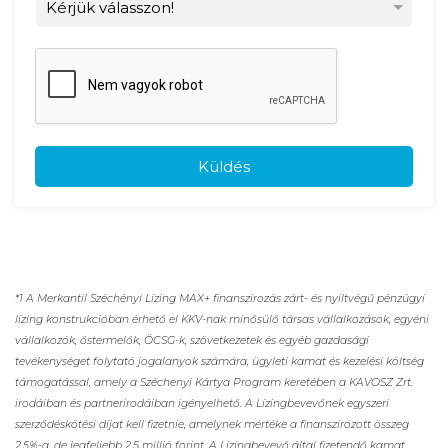
Küldés
*1 A Merkantil Széchényi Lízing MAX+ finanszírozás zárt- és nyíltvégű pénzügyi
lízing konstrukcióban érhető el KKV-nak minősülő társas vállalkozások, egyéni
vállalkozók, őstermelők, ÖCSG-k, szövetkezetek és egyéb gazdasági
tevékenységet folytató jogalanyok számára, ügyleti kamat és kezelési költség
támogatással, amely a Széchenyi Kártya Program keretében a KAVOSZ Zrt.
irodáiban és partnerirodáiban igényelhető. A Lízingbevevőnek egyszeri
szerződéskötési díjat kell fizetnie, amelynek mértéke a finanszírozott összeg
2,5%-a, de legfeljebb 2,5 millió forint. A Lízingbevevő által fizetendő kamat