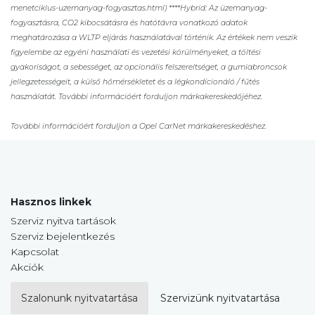
menetciklus-uzemanyag-fogyasztas.html) ****Hybrid: Az üzemanyag-
fogyasztásra, CO2 kibocsátásra és hatótávra vonatkozó adatok
meghatározása a WLTP eljárás használatával történik. Az értékek nem veszik
figyelembe az egyéni használati és vezetési körülményeket, a töltési
gyakoriságot, a sebességet, az opcionális felszereltséget, a gumiabroncsok
jellegzetességeit, a külső hőmérsékletet és a légkondícionáló / fűtés
használatát. További információért forduljon márkakereskedőjéhez.
További információért forduljon a Opel CarNet márkakereskedéshez.
Hasznos linkek
Szerviz nyitva tartások
Szerviz bejelentkezés
Kapcsolat
Akciók
Szalonunk nyitvatartása
Szervizünk nyitvatartása