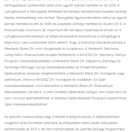
támogatással csökkentett nettó éves ügyleti kamat mértéke évi fix 3,0%. A
Lízingbevevőt a támogatás feltételek fennállása időtartamára kezelési költség
fizetési kötelezettség nem terheli. Támogatás figyelembevétele nélkül az ügyleti
kamat mértéke bruttó évi 9,5% és a kezelési költség mértéke évi bruttó 0,5 %. A
finanszírozás minimum 36, maximum 84 hónapos futamidővel érhető el. A
Lízingbevevőnek kötelező az általa kiválasztott biztosítóval a lízingtárgyra
teljes körű casco biztosítást kötni akként, hogy a biztosítás (társ)biztosítottja a
Merkantil Bank Zrt. mint lízingbeadó és tulajdonos. A Merkantil Széchényi
Lízing MAX+ finanszírozás további feltételeiről a KAVOSZ Zrt. Széchenyi Kártya
Program Üzletszabályzatából, a Merkantil Bank Zrt. Gépjármű Zártvégű és
Nyíltvégű Pénzügyi Lízing Üzletszabályzatból és Hirdetményekből
tájékozódhat, amelyek megtekinthetők a Merkantil Bank Zrt. honlapján vagy
székhelyén, illetve a KAVOSZ Zrt. honlapján és irodáiban. Az Opel
márkakereskedései, mint közvetítők a Merkantil Bank Zrt. finanszírozó
képviseletében járnak el. A jelen hirdetés tájékoztató jellegű, nem teljes körű és
nem minősül ajánlattételnek. A részletes tájékoztatásért forduljon bizalommal
Opel márkakereskedőjéhez!
Az ajánlat visszavonásig vagy a készlet erejéig érvényes. A tájékoztatóban
megjelölt árak forintban értendők, és kifejezetten eltérő jelzés hiányában
tartalmazzák az ÁFÁ-t, de nem tartalmazzák az üzembe és/vagy forgalomba