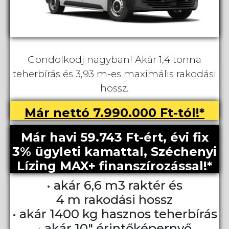
Gondolkodj nagyban! Akár 1,4 tonna
teherbírás és 3,93 m-es maximális rakodási
hossz.
Már nettó 7.990.000 Ft-tól!*
Már havi 59.743 Ft-ért, évi fix
3% ügyleti kamattal, Széchenyi
Lízing MAX+ finanszírozással!*
• akár 6,6 m3 raktér és
4 m rakodási hossz
• akár 1400 kg hasznos teherbírás
• akár 10" érintőképernyő