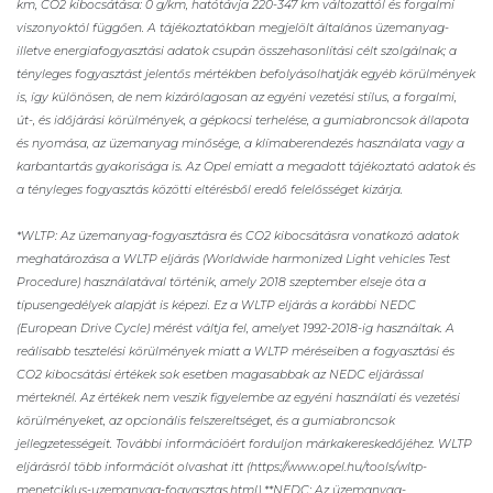
km, CO2 kibocsátása: 0 g/km, hatótávja 220-347 km változattól és forgalmi
viszonyoktól függően. A tájékoztatókban megjelölt általános üzemanyag-
illetve energiafogyasztási adatok csupán összehasonlítási célt szolgálnak; a
tényleges fogyasztást jelentős mértékben befolyásolhatják egyéb körülmények
is, így különösen, de nem kizárólagosan az egyéni vezetési stílus, a forgalmi,
út-, és időjárási körülmények, a gépkocsi terhelése, a gumiabroncsok állapota
és nyomása, az üzemanyag minősége, a klímaberendezés használata vagy a
karbantartás gyakorisága is. Az Opel emiatt a megadott tájékoztató adatok és
a tényleges fogyasztás közötti eltérésből eredő felelősséget kizárja.
*WLTP: Az üzemanyag-fogyasztásra és CO2 kibocsátásra vonatkozó adatok
meghatározása a WLTP eljárás (Worldwide harmonized Light vehicles Test
Procedure) használatával történik, amely 2018 szeptember elseje óta a
típusengedélyek alapját is képezi. Ez a WLTP eljárás a korábbi NEDC
(European Drive Cycle) mérést váltja fel, amelyet 1992-2018-ig használtak. A
reálisabb tesztelési körülmények miatt a WLTP méréseiben a fogyasztási és
CO2 kibocsátási értékek sok esetben magasabbak az NEDC eljárással
mérteknél. Az értékek nem veszik figyelembe az egyéni használati és vezetési
körülményeket, az opcionális felszereltséget, és a gumiabroncsok
jellegzetességeit. További információért forduljon márkakereskedőjéhez. WLTP
eljárásról több információt olvashat itt (https://www.opel.hu/tools/wltp-
menetciklus-uzemanyag-fogyasztas.html) **NEDC: Az üzemanyag-