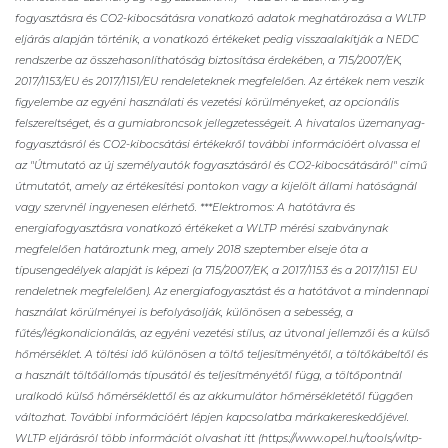
fogyasztásra és CO2-kibocsátásra vonatkozó adatok meghatározása a WLTP
eljárás alapján történik, a vonatkozó értékeket pedig visszaalakítják a NEDC
rendszerbe az összehasonlíthatóság biztosítása érdekében, a 715/2007/EK,
2017/1153/EU és 2017/1151/EU rendeleteknek megfelelően. Az értékek nem veszik
figyelembe az egyéni használati és vezetési körülményeket, az opcionális
felszereltséget, és a gumiabroncsok jellegzetességeit. A hivatalos üzemanyag-
fogyasztásról és CO2-kibocsátási értékekről további információért olvassa el
az "Útmutató az új személyautók fogyasztásáról és CO2-kibocsátásáról" című
útmutatót, amely az értékesítési pontokon vagy a kijelölt állami hatóságnál
vagy szervnél ingyenesen elérhető. ***Elektromos: A hatótávra és
energiafogyasztásra vonatkozó értékeket a WLTP mérési szabványnak
megfelelően határoztunk meg, amely 2018 szeptember elseje óta a
típusengedélyek alapját is képezi (a 715/2007/EK, a 2017/1153 és a 2017/1151 EU
rendeletnek megfelelően). Az energiafogyasztást és a hatótávot a mindennapi
használat körülményei is befolyásolják, különösen a sebesség, a
fűtés/légkondicionálás, az egyéni vezetési stílus, az útvonal jellemzői és a külső
hőmérséklet. A töltési idő különösen a töltő teljesítményétől, a töltőkábeltől és
a használt töltőállomás típusától és teljesítményétől függ, a töltőpontnál
uralkodó külső hőmérséklettől és az akkumulátor hőmérsékletétől függően
változhat. További információért lépjen kapcsolatba márkakereskedőjével.
WLTP eljárásról több információt olvashat itt (https://www.opel.hu/tools/wltp-