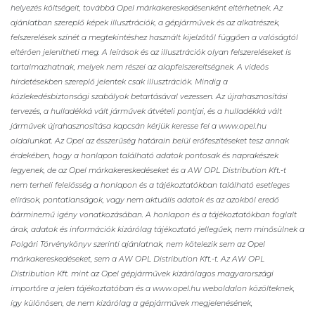
helyezés költségeit, továbbá Opel márkakereskedésenként eltérhetnek. Az
ajánlatban szereplő képek illusztrációk, a gépjárművek és az alkatrészek,
felszerelések színét a megtekintéshez használt kijelzőtől függően a valóságtól
eltérően jelenítheti meg. A leírások és az illusztrációk olyan felszereléseket is
tartalmazhatnak, melyek nem részei az alapfelszereltségnek. A videós
hirdetésekben szereplő jelentek csak illusztrációk. Mindig a
közlekedésbiztonsági szabályok betartásával vezessen. Az újrahasznosítási
tervezés, a hulladékká vált járművek átvételi pontjai, és a hulladékká vált
járművek újrahasznosítása kapcsán kérjük keresse fel a www.opel.hu
oldalunkat. Az Opel az ésszerűség határain belül erőfeszítéseket tesz annak
érdekében, hogy a honlapon található adatok pontosak és naprakészek
legyenek, de az Opel márkakereskedéseket és a AW OPL Distribution Kft.-t
nem terheli felelősség a honlapon és a tájékoztatókban található esetleges
elírások, pontatlanságok, vagy nem aktuális adatok és az azokból eredő
bárminemű igény vonatkozásában. A honlapon és a tájékoztatókban foglalt
árak, adatok és információk kizárólag tájékoztató jellegűek, nem minősülnek a
Polgári Törvénykönyv szerinti ajánlatnak, nem kötelezik sem az Opel
márkakereskedéseket, sem a AW OPL Distribution Kft.-t. Az AW OPL
Distribution Kft. mint az Opel gépjárművek kizárólagos magyarországi
importőre a jelen tájékoztatóban és a www.opel.hu weboldalon közölteknek,
így különösen, de nem kizárólag a gépjárművek megjelenésének,