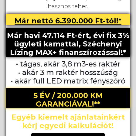
hasznos teher.
Már nettó 6.390.000 Ft-tól!*
Már havi 47.114 Ft-ért, évi fix 3%
ügyleti kamattal, Széchenyi
Lízing MAX+ finanszírozással!*
• tágas, akár 3,8 m3-es raktér
• akár 3 m raktér hosszúság
• akár full LED matrix fényszóró
5 ÉV / 200.000 KM
GARANCIÁVAL!**
Egyéb kiemelt ajánlatainkért
kérj egyedi kalkulációt!