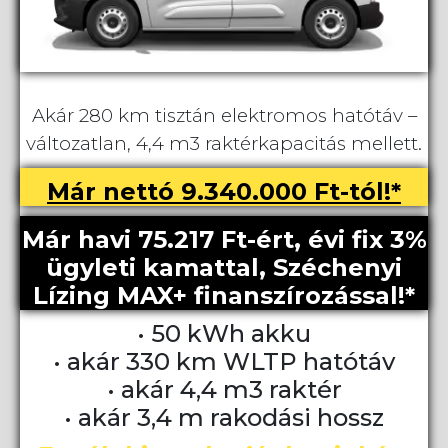
Akár 280 km tisztán elektromos hatótáv –
változatlan, 4,4 m3 raktérkapacitás mellett.
Már nettó 9.340.000 Ft-tól!*
Már havi 75.217 Ft-ért, évi fix 3%
ügyleti kamattal, Széchenyi
Lízing MAX+ finanszírozással!*
• 50 kWh akku
• akár 330 km WLTP hatótáv
• akár 4,4 m3 raktér
• akár 3,4 m rakodási hossz