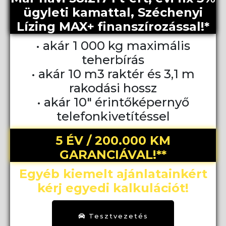
ügyleti kamattal, Széchenyi
Lízing MAX+ finanszírozással!*
• akár 1 000 kg maximális
teherbírás
• akár 10 m3 raktér és 3,1 m
rakodási hossz
• akár 10" érintőképernyő
telefonkivetítéssel
5 ÉV / 200.000 KM
GARANCIÁVAL!**
Egyéb kiemelt ajánlatainkért
kérj egyedi kalkulációt!
Tesztvezetés