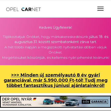
Kedves Ügyfeleink!
Tájékoztatjuk Önöket, hogy márkakereskedésünk
július 18. és
augusztus 31. között szombatonként zárva tart.
A hét többi napján a megszokott nyitvatartási időben várjuk
Önöket.
Megértésüket köszönjük, és kellemes nyári pihenést kívánunk!
>>> Minden új személyautó 8 év gyári
garanciával, már 5.990.000 Ft-tól! Tudj meg
többet fantasztikus júniusi ajánlatainkról!