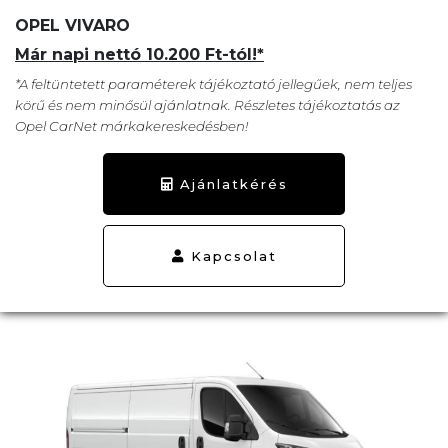
OPEL VIVARO
Már napi nettó 10.200 Ft-tól!*
*A feltüntetett paraméterek tájékoztató jellegűek, nem teljes
körű és nem minősül ajánlatnak. Részletes tájékoztatás az
Opel CarNet márkakereskedésben!
Ajánlatkérés
Kapcsolat