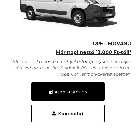
OPEL MOVANO
Már napi nettó 13.000 Ft-tól!*
*A feltüntetett paraméterek tájékoztató jellegűek, nem teljes
körű és nem minősül ajánlatnak. Részletes tájékoztatás az
Opel CarNet márkakereskedésben!
Ajánlatkérés
Kapcsolat