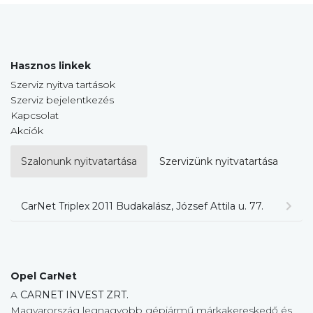
Hasznos linkek
Szerviz nyitva tartások
Szerviz bejelentkezés
Kapcsolat
Akciók
Szalonunk nyitvatartása
Szervizünk nyitvatartása
CarNet Triplex 2011 Budakalász, József Attila u. 77.
Opel CarNet
A
CARNET INVEST ZRT.
Magyarország legnagyobb gépjármű márkakereskedő és