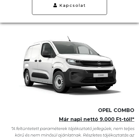
Kapcsolat
OPEL COMBO
Már napi nettó 9.000 Ft-tól!*
*A feltüntetett paraméterek tájékoztató jellegűek, nem teljes
körű és nem minősül ajánlatnak. Részletes tájékoztatás az