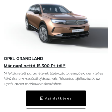
OPEL GRANDLAND
Már napi nettó 15.300 Ft-tól!*
*A feltüntetett paraméterek tájékoztató jellegűek, nem teljes
körű és nem minősül ajánlatnak. Részletes tájékoztatás az
Opel CarNet márkakereskedésben!
Ajánlatkérés