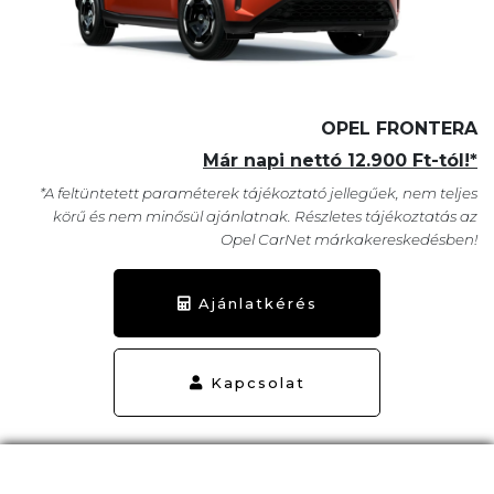
OPEL FRONTERA
Már napi nettó 12.900 Ft-tól!*
*A feltüntetett paraméterek tájékoztató jellegűek, nem teljes
körű és nem minősül ajánlatnak. Részletes tájékoztatás az
Opel CarNet márkakereskedésben!
Ajánlatkérés
Kapcsolat