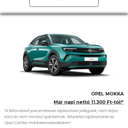
OPEL MOKKA
Már napi nettó 11.300 Ft-tól!*
*A feltüntetett paraméterek tájékoztató jellegűek, nem teljes
körű és nem minősül ajánlatnak. Részletes tájékoztatás az
Opel CarNet márkakereskedésben!