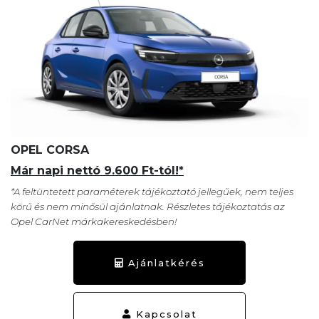
OPEL CORSA
Már napi nettó 9.600 Ft-tól!*
*A feltüntetett paraméterek tájékoztató jellegűek, nem teljes
körű és nem minősül ajánlatnak. Részletes tájékoztatás az
Opel CarNet márkakereskedésben!
Ajánlatkérés
Kapcsolat