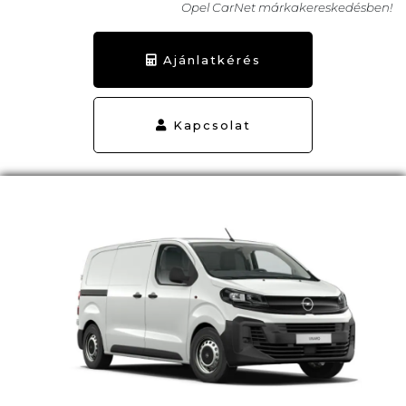
Opel CarNet márkakereskedésben!
Ajánlatkérés
Kapcsolat