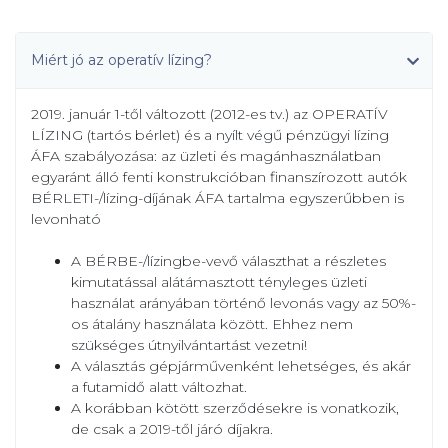
Miért jó az operatív lízing?
2019. január 1-től változott (2012-es tv.) az OPERATÍV
LÍZING (tartós bérlet) és a nyílt végű pénzügyi lízing
ÁFA szabályozása: az üzleti és magánhasználatban
egyaránt álló fenti konstrukcióban finanszírozott autók
BÉRLETI-/lízing-díjának ÁFA tartalma egyszerűbben is
levonható
A BÉRBE-/lízingbe-vevő választhat a részletes
kimutatással alátámasztott tényleges üzleti
használat arányában történő levonás vagy az 50%-
os átalány használata között. Ehhez nem
szükséges útnyilvántartást vezetni!
A választás gépjárművenként lehetséges, és akár
a futamidő alatt változhat.
A korábban kötött szerződésekre is vonatkozik,
de csak a 2019-től járó díjakra.