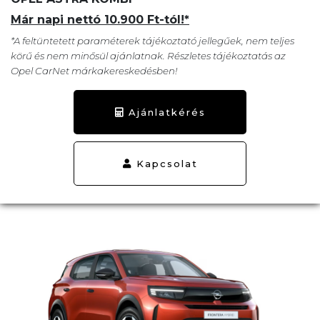
Már napi nettó 10.900 Ft-tól!*
*A feltüntetett paraméterek tájékoztató jellegűek, nem teljes
körű és nem minősül ajánlatnak. Részletes tájékoztatás az
Opel CarNet márkakereskedésben!
Ajánlatkérés
Kapcsolat