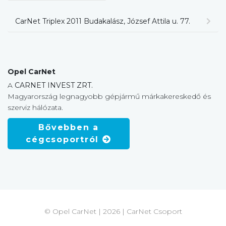
CarNet Triplex 2011 Budakalász, József Attila u. 77.
Opel CarNet
A
CARNET INVEST ZRT.
Magyarország legnagyobb gépjármű márkakereskedő és
szerviz hálózata.
Bővebben a
cégcsoportról
© Opel CarNet | 2026 | CarNet Csoport