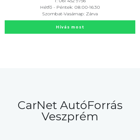
T: 061 452 9756
Hétfő - Péntek: 08:00-16:30
Szombat-Vasárnap: Zárva
Hívás most
CarNet AutóForrás
Veszprém