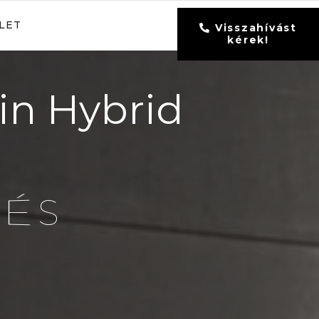
LET
Visszahívást
kérek!
in Hybrid
N
É
S