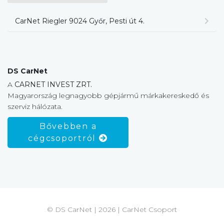
CarNet Riegler 9024 Győr, Pesti út 4.
DS CarNet
A
CARNET INVEST ZRT.
Magyarország legnagyobb gépjármű márkakereskedő és
szerviz hálózata.
Bővebben a
cégcsoportról
© DS CarNet | 2026 | CarNet Csoport