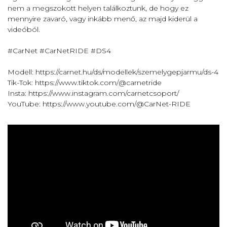
nem a megszokott helyen találkoztunk, de hogy ez
mennyire zavaró, vagy inkább menő, az majd kiderül a
videóból.
#CarNet #CarNetRIDE #DS4
Modell: https://carnet.hu/ds/modellek/szemelygepjarmu/ds-4
Tik-Tok: https://www.tiktok.com/@carnetride
Insta: https://www.instagram.com/carnetcsoport/
YouTube: https://www.youtube.com/@CarNet-RIDE