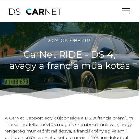
2024. OKTÓBER 03.
CarNet RIDE - DS 4,
avagy a francia műalkotás
A CarNet Csoport egyik újdonsága a DS. A francia prémium
márka modelljét néztük meg és szembesültünk vele, hogy
rengeteg munkaórát rááldozva, a franciák tényleg valami
egészen különlegeset alkottak megint. Néhány dologgal