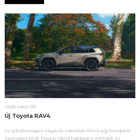
2026. július 08.
Új Toyota RAV4
Az új biztonságos, tágas és sokoldalú RAV4 egy komplett
csomagot kínál. Plug-in hibrid hajtással is elérhető, és