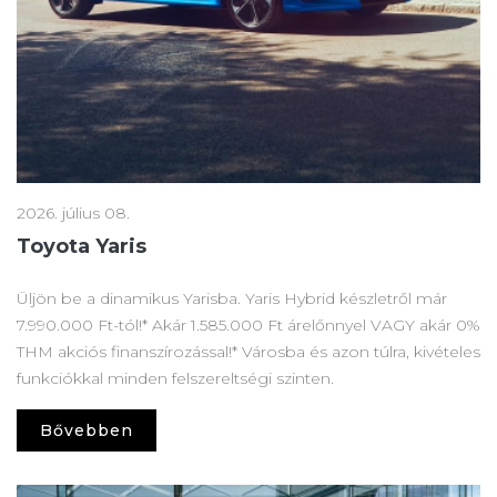
2026. július 08.
Toyota Yaris
Üljön be a dinamikus Yarisba. Yaris Hybrid készletről már
7.990.000 Ft-tól!* Akár 1.585.000 Ft árelőnnyel VAGY akár 0%
THM akciós finanszírozással!* Városba és azon túlra, kivételes
funkciókkal minden felszereltségi szinten.
Bővebben