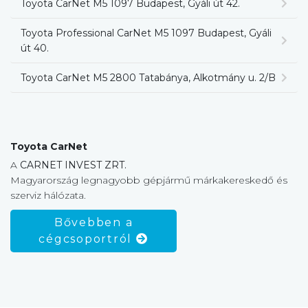
Toyota CarNet M5 1097 Budapest, Gyáli út 42.
Toyota Professional CarNet M5 1097 Budapest, Gyáli
út 40.
Toyota CarNet M5 2800 Tatabánya, Alkotmány u. 2/B
Toyota CarNet
A
CARNET INVEST ZRT.
Magyarország legnagyobb gépjármű márkakereskedő és
szerviz hálózata.
Bővebben a
cégcsoportról