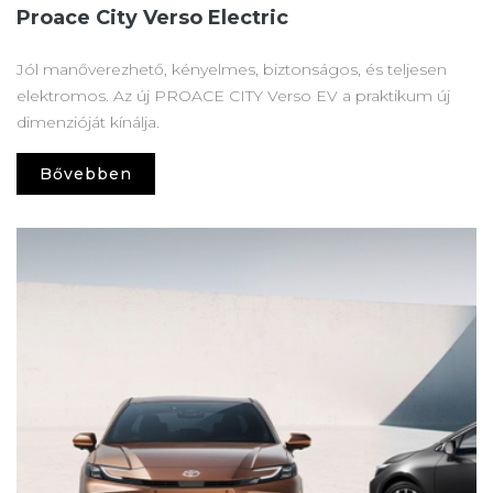
Proace City Verso Electric
Jól manőverezhető, kényelmes, biztonságos, és teljesen
elektromos. Az új PROACE CITY Verso EV a praktikum új
dimenzióját kínálja.
Bővebben