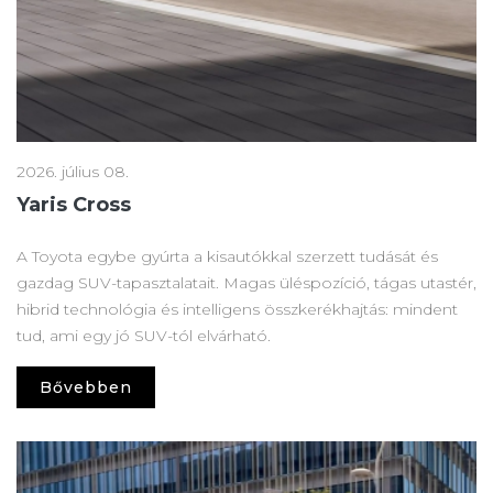
2026. július 08.
Yaris Cross
A Toyota egybe gyúrta a kisautókkal szerzett tudását és
gazdag SUV-tapasztalatait. Magas üléspozíció, tágas utastér,
hibrid technológia és intelligens összkerékhajtás: mindent
tud, ami egy jó SUV-tól elvárható.
Bővebben