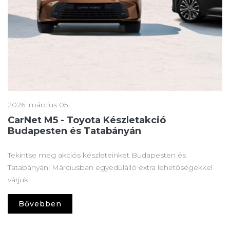
2026. március 05.
CarNet M5 - Toyota Készletakció
Budapesten és Tatabányán
Tekintse meg akciós készleteinket Budapesten és
Tatabányán! Márciusban egyedülálló extra lehetőségekkel
várjuk!
Bővebben