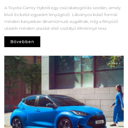
A Toyota Camry Hybrid egy csúcskategóriás szedán, amely
kívül és belül egyaránt lenyűgöző. Látványos külső formái
minden kanyarban dinamizmust sugallnak, míg a fényűző
utastér minden utazást első osztályú élménnyé tesz.
Bővebben