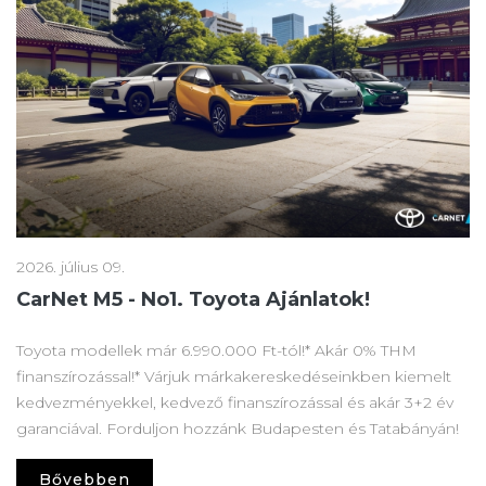
2026. július 09.
CarNet M5 - No1. Toyota Ajánlatok!
Toyota modellek már 6.990.000 Ft-tól!* Akár 0% THM
finanszírozással!* Várjuk márkakereskedéseinkben kiemelt
kedvezményekkel, kedvező finanszírozással és akár 3+2 év
garanciával. Forduljon hozzánk Budapesten és Tatabányán!
Bővebben