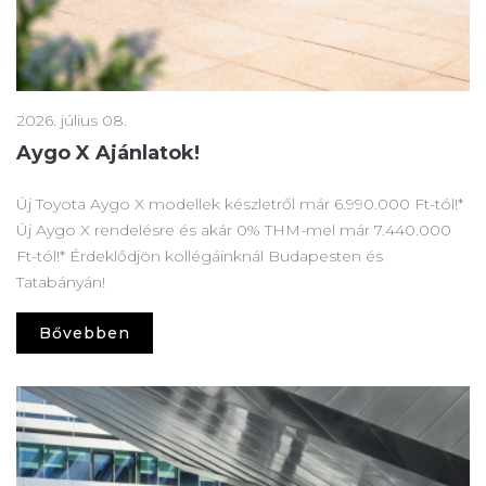
2026. július 08.
Aygo X Ajánlatok!
Új Toyota Aygo X modellek készletről már 6.990.000 Ft-tól!*
Új Aygo X rendelésre és akár 0% THM-mel már 7.440.000
Ft-tól!* Érdeklődjön kollégáinknál Budapesten és
Tatabányán!
Bővebben