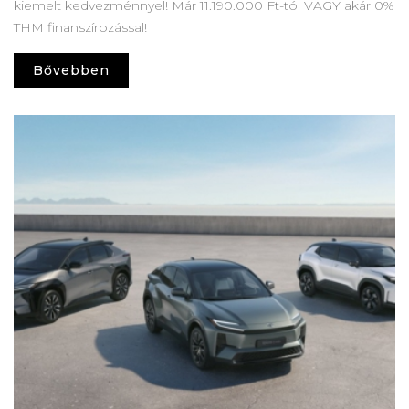
kiemelt kedvezménnyel! Már 11.190.000 Ft-tól VAGY akár 0%
THM finanszírozással!
Bővebben