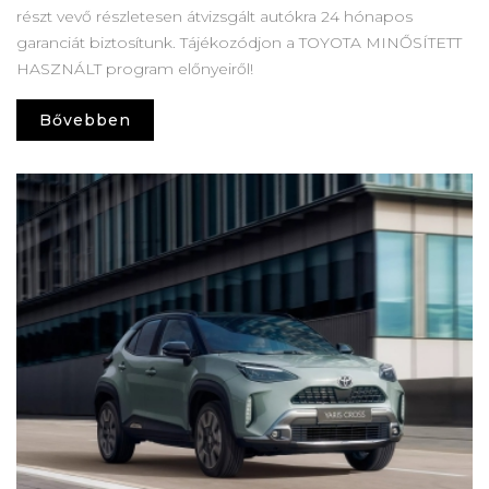
részt vevő részletesen átvizsgált autókra 24 hónapos
garanciát biztosítunk. Tájékozódjon a TOYOTA MINŐSÍTETT
HASZNÁLT program előnyeiről!
Bővebben