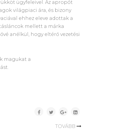
ükköt ügyfeleivel. Az apropót
gok világpiaci ára, és bizony
aciával ehhez eleve adottak a
ajtásláncok mellett a márka
ővé anélkül, hogy eltérő vezetési
ák magukat a
ást.
TOVÁBB