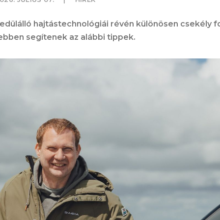
yedülálló hajtástechnológiái révén különösen csekély 
 ebben segítenek az alábbi tippek.