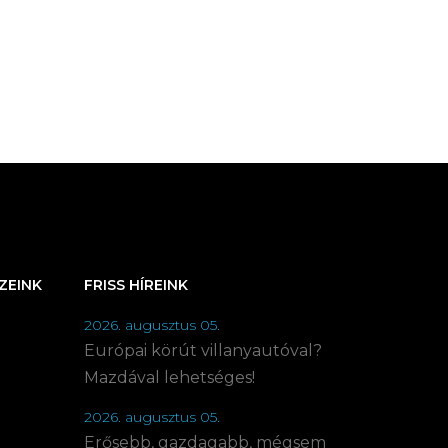
ZEINK
FRISS HÍREINK
2026. augusztus 05.
Európai körút villanyautóval?
Mazdával lehetséges!
2026. augusztus 05.
Erősebb, gazdagabb, mégsem