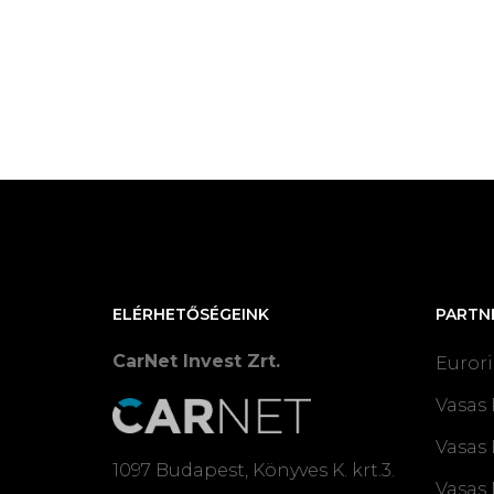
ELÉRHETŐSÉGEINK
PARTN
CarNet Invest Zrt.
Eurori
Vasas 
Vasas 
1097 Budapest, Könyves K. krt.3.
Vasas 