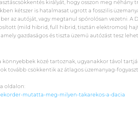
yasztáscsökkentés királyát, hogy osszon meg néhány tr
ben kétszer is hatalmasat ugrott a fosszilis üzemanya
ber az autóját, vagy megtanul spórolósan vezetni. A D
ított (mild hibrid, full hibrid, tisztán elektromos) h
 amely gazdaságos és tiszta üzemű autózást tesz lehet
a könnyebbek közé tartoznak, ugyanakkor távol tartj
ok tovább csökkentik az átlagos üzemanyag-fogyaszt
a oldalon:
s-rekorder-mutatta-meg-milyen-takarekos-a-dacia