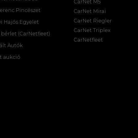
CarNet M5
erenc Pincészet
CarNet Mirai
CarNet Riegler
i Hajós Egyelet
CarNet Triplex
 bérlet (CarNetfleet)
CarNetfleet
ált Autók
t aukció