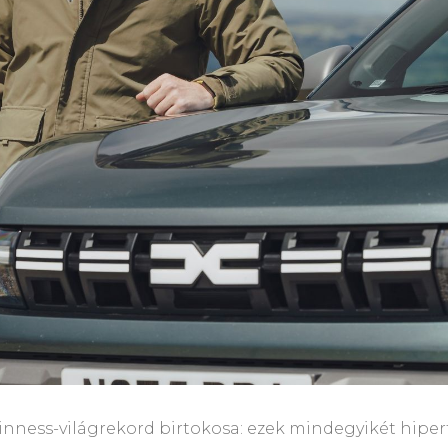
ness-világrekord birtokosa: ezek mindegyikét hiperta