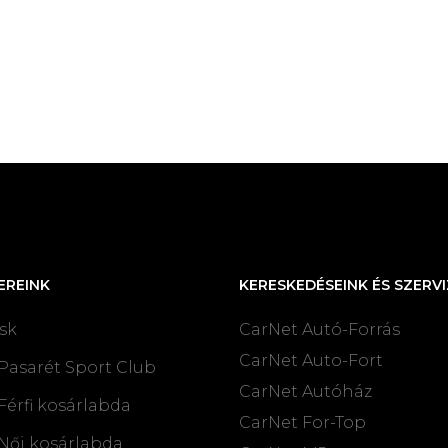
EREINK
KERESKEDÉSEINK ÉS SZERVI
sk
CarNet Autó-Forrás
CarNet Auto-Fort
Pasarét Sport Club
CarNet Autóház
Férfi kosárlabda
CarNet For-Top
Női kosárlabda