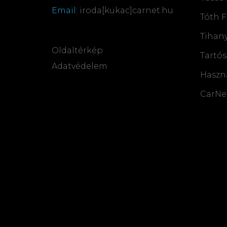
Email:
iroda[kukac]carnet.hu
Tóth F
Tihany
Oldaltérkép
Tartós
Adatvédelem
Haszn
CarNe