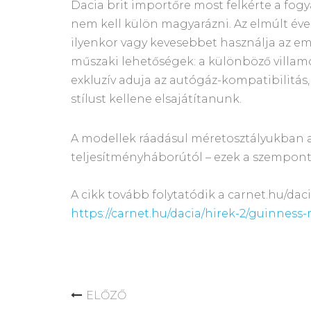
Dacia brit importőre most felkérte a fog
nem kell külön magyarázni. Az elmúlt évek
ilyenkor vagy kevesebbet használja az em
műszaki lehetőségek: a különböző villamos
exkluzív aduja az autógáz-kompatibilitás,
stílust kellene elsajátítanunk.
A modellek ráadásul méretosztályukban 
teljesítményháborútól – ezek a szempont
A cikk tovább folytatódik a carnet.hu/daci
https://carnet.hu/dacia/hirek-2/guinnes
ELŐZŐ