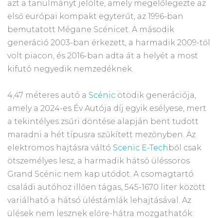
azt a tanulmányt jelölte, amely megelőlegezte az
első európai kompakt egyterűt, az 1996-ban
bemutatott Mégane Scénicet. A második
generáció 2003-ban érkezett, a harmadik 2009-től
volt piacon, és 2016-ban adta át a helyét a most
kifutó negyedik nemzedéknek.
4,47 méteres autó a
Scénic
ötödik generációja,
amely a 2024-es Év Autója díj egyik esélyese, mert
a tekintélyes zsűri döntése alapján bent tudott
maradni a hét típusra szűkített mezőnyben. Az
elektromos hajtásra váltó
Scenic E-Tech
ből csak
ötszemélyes lesz, a harmadik hátsó üléssoros
Grand Scénic nem kap utódot. A csomagtartó
családi autóhoz illően tágas, 545-1670 liter között
variálható a hátsó üléstámlák lehajtásával. Az
ülések nem lesznek előre-hátra mozgathatók.