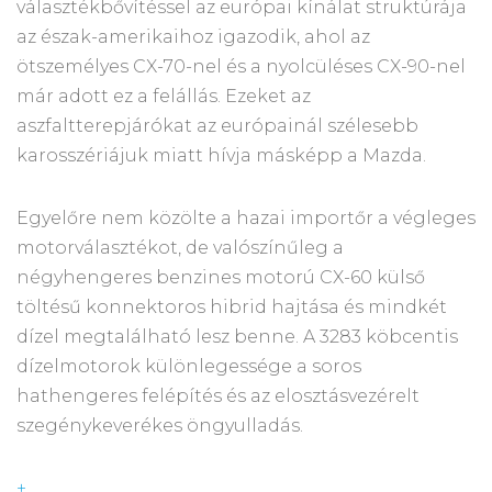
választékbővítéssel az európai kínálat struktúrája
az észak-amerikaihoz igazodik, ahol az
ötszemélyes CX-70-nel és a nyolcüléses CX-90-nel
már adott ez a felállás. Ezeket az
aszfaltterepjárókat az európainál szélesebb
karosszériájuk miatt hívja másképp a Mazda.
Egyelőre nem közölte a hazai importőr a végleges
motorválasztékot, de valószínűleg a
négyhengeres benzines motorú CX-60 külső
töltésű konnektoros hibrid hajtása és mindkét
dízel megtalálható lesz benne. A 3283 köbcentis
dízelmotorok különlegessége a soros
hathengeres felépítés és az elosztásvezérelt
szegénykeverékes öngyulladás.
+