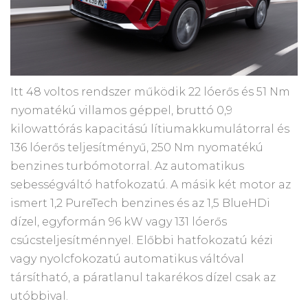
Itt 48 voltos rendszer működik 22 lóerős és 51 Nm
nyomatékú villamos géppel, bruttó 0,9
kilowattórás kapacitású lítiumakkumulátorral és
136 lóerős teljesítményű, 250 Nm nyomatékú
benzines turbómotorral. Az automatikus
sebességváltó hatfokozatú. A másik két motor az
ismert 1,2 PureTech benzines és az 1,5 BlueHDi
dízel, egyformán 96 kW vagy 131 lóerős
csúcsteljesítménnyel. Előbbi hatfokozatú kézi
vagy nyolcfokozatú automatikus váltóval
társítható, a páratlanul takarékos dízel csak az
utóbbival.