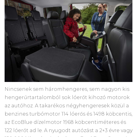
Nincsenek sem háromhengeres, sem nagyon kis
hengerűrtartalomból sok lóerőt kihozó motorok
az autóhoz. A takarékos négyhengeresek közül a
benzines turbómotor 114 lóerős és 1498 köbcentis,
az EcoBlue dízelmotor 1968 köbcentiméteres és
122 lóerőt ad le. A nyugodt autózást a 2+3 évre vagy