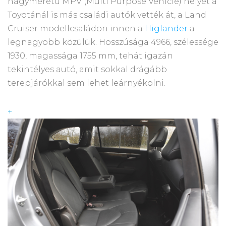
nagyméretű MPV (Multi Purpose Vehicle) helyét a
Toyotánál is más családi autók vették át, a Land
Cruiser modellcsaládon innen a
Higlander
a
legnagyobb közülük. Hosszúsága 4966, szélessége
1930, magassága 1755 mm, tehát igazán
tekintélyes autó, amit sokkal drágább
terepjárókkal sem lehet leárnyékolni.
+