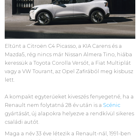
Eltűnt a Citroën C4 Picasso, a KIA Carens és a
Mazda5, rég nincs már Nissan Almera Tino, hiába
keressük a Toyota Corolla Versót, a Fiat Multiplát
vagy a VW Tourant, az Opel Zafirából meg kisbusz
lett.
A kompakt egyterűeket kiveszés fenyegetné, ha a
Renault nem folytatná 28 év után is a
Scénic
gyártását, új alapokra helyezve a rendkívül sikeres
családi autót.
Maga a név 33 éve létezik a Renault-nál, 1991-ben