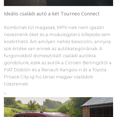
Ideális családi autó a két Tourneo Connect
Kombinak túl magasak, MPV-nek nem igazán
neveznénk őket és a modulegyterű kifejezés sem
közérthető. Ám amilyen nehéz besorolni, annyira
sok értéke van ennek az autókategóriának. A
furgonokból domesztikált családi autókra
gondolunk, ezek az autók a Citroën Berlingótól a
FIAT Doblón és a Renault Kangoo-n át a Toyota
Proace City-ig hű társai magyar családok
tízezreinek.
+