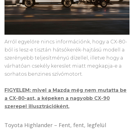
Arról egyelőre nincs információnk, hogy a CX-80-
ból is lesz-e tisztán hátsókerék-hajtású modell a
szerényebb teljesítményű dízellel, illetve hogy a
várhatóan csekély kereslet miatt megkapja-e a
sorhatos benzines szívómotort.
FIGYELEM: mivel a Mazda még nem mutatta be
a CX-80-ast, a képeken a nagyobb CX-90
szerepel illusztrációként.
Toyota Highlander – Fent, fent, legfelül