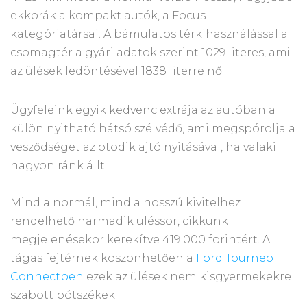
ekkorák a kompakt autók, a Focus
kategóriatársai. A bámulatos térkihasználással a
csomagtér a gyári adatok szerint 1029 literes, ami
az ülések ledöntésével 1838 literre nő.
Ügyfeleink egyik kedvenc extrája az autóban a
külön nyitható hátsó szélvédő, ami megspórolja a
vesződséget az ötödik ajtó nyitásával, ha valaki
nagyon ránk állt.
Mind a normál, mind a hosszú kivitelhez
rendelhető harmadik üléssor, cikkünk
megjelenésekor kerekítve 419 000 forintért. A
tágas fejtérnek köszönhetően a
Ford Tourneo
Connectben
ezek az ülések nem kisgyermekekre
szabott pótszékek.