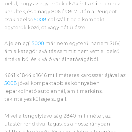
belül, hogy az egyterűek elsőként a Citroënhez
kerültek, és a nagy 806 és 807 után a Peugeot
csak az első
5008
-cal szállt be a kompakt
egyterűk közé, öt vagy hét üléssel.
A jelenlegi
5008
már nem egyterű, hanem SUV,
ám a kategóriaváltás semmit nem vett el belső
értékeiből és kiváló variálhatóságából.
4641 x 1844 x 1646 milliméteres karosszériájával az
5008
jóval kompaktabb és könnyeben
leparkolható autó annál, amit markáns,
tekintélyes külseje sugall.
Mivel a tengelytávolság 2840 milliméter, az
utastér rendkívül tágas, és a hosszirányban
állítható középső ülésekkel, illetve a frappáns