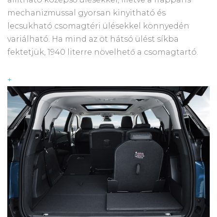
mechanizmussal gyorsan kinyitható és
lecsukható csomagtéri ülésekkel könnyedén
variálható. Ha mind az öt hátsó ülést síkba
fektetjük, 1940 literre növelhető a csomagtartó.
+