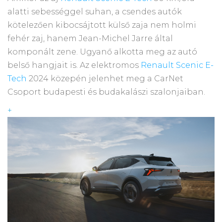
alatti sebességgel suhan, a csendes autók
kötelezően kibocsájtott külső zaja nem holmi
fehér zaj, hanem Jean-Michel Jarre által
komponált zene. Ugyanő alkotta meg az autó
belső hangjait is. Az elektromos
Renault Scenic E-
Tech
2024 közepén jelenhet meg a CarNet
Csoport budapesti és budakalászi szalonjaiban.
+