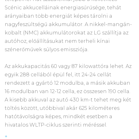
Scénic akkucelláinak energiasűrűsége, tehát
arányaiban több energiát képes tárolni a
nagyfeszültségű akkumulátor. A nikkel-mangán-
kobalt (NMC) akkumulátorokat az LG szállítja az
autóhoz, előállításukat nem terheli kínai
szénerőművek súlyos emissziója.
Az akkukapacitás 60 vagy 87 kilowattóra lehet. Az
egyik 288 cellából épül fel, itt 24-24 cellát
rendezett a gyártó 12 modulba, a másik akkuban
16 modulban van 12-12 cella, ez összesen 190 cella.
A kisebb akkuval az autó 430 km-t tehet meg két
töltés között, utóbbival akár 625 kilométeres
hatótávolságra képes, mindkét esetben a
hivatalos WLTP-ciklus szerinti méréssel.
+