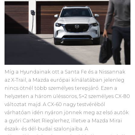
Míg a Hyundainak ott a Santa Fe és a Nissannak
az X-Trail, a Mazda európai kínálatában jelenleg
nincs ötnél több személyes terepjáró. Ezen a
helyzeten a három üléssoros, 5+2 személyes CX-80
változtat majd. A CX-60 nagy testvéréből
várhatóan idén nyáron jönnek meg az első autók
a győri CarNet Rieglerhez, illetve a Mazda Mirai
észak- és dél-budai szalonjaiba. A