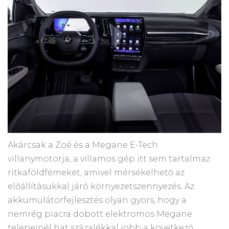
Akárcsak a Zoé és a Megane E-Tech
villanymotorja, a villamos gép itt sem tartalmaz
ritkaföldfémeket, amivel mérsékelhető az
előállításukkal járó környezetszennyezés. Az
akkumulátorfejlesztés olyan gyors, hogy a
nemrég piacra dobott elektromos Megane
telepeinél hat százalékkal jobb a következő