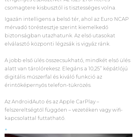
csomagtere kisbusztól is tisztességes volna.
Igazán intelligens a belső tér, ahol az Euro NCAP
mérvadó töréstesztje szerint kiemelkedő
biztonságban utazhatunk. Az első utasokat
elválasztó központi légzsák is vigyáz ránk.
A jobb első ülés összecsukható, mindkét első ülés
alatt van tárolórekesz. Elegáns a 10,25” képátlójú
digitális műszerfal és kiváló funkció az
érintőképernyős telefon-tükrözés.
Az AndroidAuto és az Apple CarPlay –
felszereltségtől függően – vezetéken vagy wifi-
kapcsolattal futtatható.
+