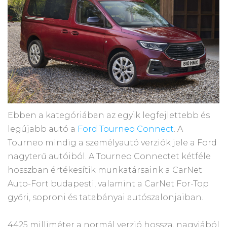
Ebben a kategóriában az egyik legfejlettebb és
legújabb autó a
Ford Tourneo Connect
. A
Tourneo mindig a személyautó verziók jele a Ford
nagyterű autóiból. A Tourneo Connectet kétféle
hosszban értékesítik munkatársaink a CarNet
Auto-Fort budapesti, valamint a CarNet For-Top
győri, soproni és tatabányai autószalonjaiban.
4425 milliméter a normál verzió hossza, nagyjából