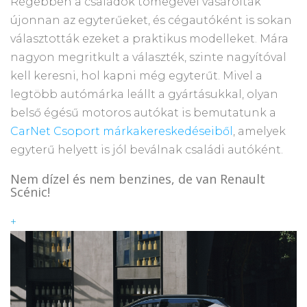
Régebben a családok tömegével vásárolták
újonnan az egyterűeket, és cégautóként is sokan
választották ezeket a praktikus modelleket. Mára
nagyon megritkult a választék, szinte nagyítóval
kell keresni, hol kapni még egyterűt. Mivel a
legtöbb autómárka leállt a gyártásukkal, olyan
belső égésű motoros autókat is bemutatunk a
CarNet Csoport márkakereskedéseiből
, amelyek
egyterű helyett is jól beválnak családi autóként.
Nem dízel és nem benzines, de van Renault
Scénic!
+