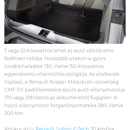
7 vagy 22 kilowattos lehet az autó váltóáramú
fedélzeti töltője. Hosszabb utakon a gyors
továbbhaladást 130, illetve 150 kilowattos
egyenáramú villámtöltés szolgálja. Az elsőkerék-
hajtású, a Renault-Nissan-Mitsubishi szövetség
CMF-EV padlólemezére épülő autó villanymotorja
170 vagy 218 lóerős az akkumérettől függően. A
hajtó villanymotor forgatónyomatéka 280, illetve
300 Nm.
Amikor az új
Renault Scénic E-Tech
30 km/óra