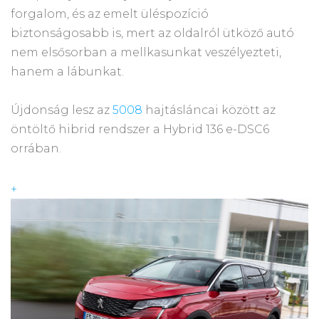
forgalom, és az emelt üléspozíció
biztonságosabb is, mert az oldalról ütköző autó
nem elsősorban a mellkasunkat veszélyezteti,
hanem a lábunkat.
Újdonság lesz az
5008
hajtásláncai között az
öntöltő hibrid rendszer a Hybrid 136 e-DSC6
orrában.
+