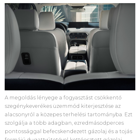
A megoldás lényege a fogyasztást csökkentő
szegénykeverékes üzemmód kiterjesztése az
alacsonyról a közepes terhelési tartományba. Ezt
szolgálja a több adagban, ezredmásodperces
pontossággal befecskendezett gázolaj és a tojás
formájú dugattyútetővel kettéosztott gázolaj-