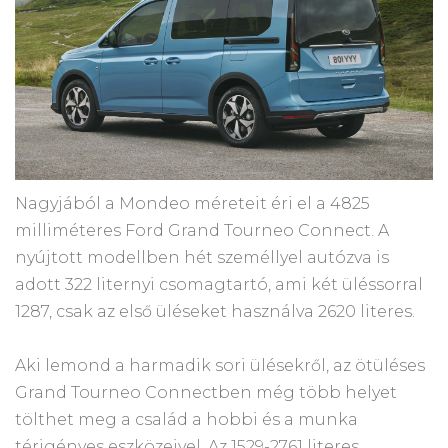
Nagyjából a Mondeo méreteit éri el a 4825
milliméteres Ford Grand Tourneo Connect. A
nyújtott modellben hét személlyel autózva is
adott 322 liternyi csomagtartó, ami két üléssorral
1287, csak az első üléseket használva 2620 literes.
Aki lemond a harmadik sori ülésekről, az ötüléses
Grand Tourneo Connectben még több helyet
tölthet meg a család a hobbi és a munka
térigényes eszközeivel. Az 1529-2761 literes