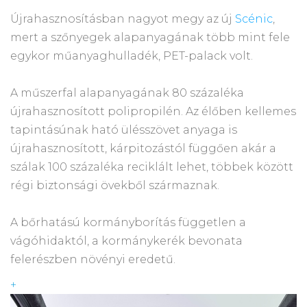
Újrahasznosításban nagyot megy az új
Scénic
,
mert a szőnyegek alapanyagának több mint fele
egykor műanyaghulladék, PET-palack volt.
A műszerfal alapanyagának 80 százaléka
újrahasznosított polipropilén. Az élőben kellemes
tapintásúnak ható ülésszövet anyaga is
újrahasznosított, kárpitozástól függően akár a
szálak 100 százaléka reciklált lehet, többek között
régi biztonsági övekből származnak.
A bőrhatású kormányborítás független a
vágóhidaktól, a kormánykerék bevonata
felerészben növényi eredetű.
+