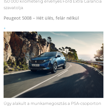
150 000 kilométerig érvényes Ford Extra Garancia
szavatolja.
Peugeot 5008 – Hét ülés, felár nélkül
+
Úgy alakult a munkamegosztás a PSA-csoporton