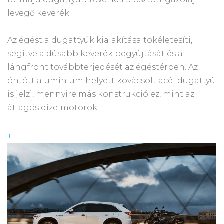
levegő keverék.
Az égést a dugattyúk kialakítása tökéletesíti,
segítve a dúsabb keverék begyújtását és a
lángfront továbbterjedését az égéstérben. Az
öntött alumínium helyett kovácsolt acél dugattyú
is jelzi, mennyire más konstrukció ez, mint az
átlagos dízelmotorok.
+