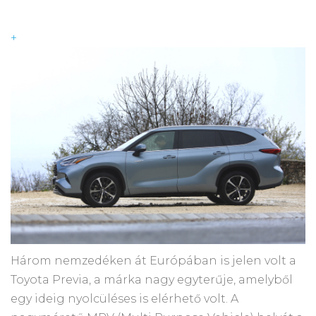
+
Három nemzedéken át Európában is jelen volt a
Toyota Previa, a márka nagy egyterűje, amelyből
egy ideig nyolcüléses is elérhető volt. A