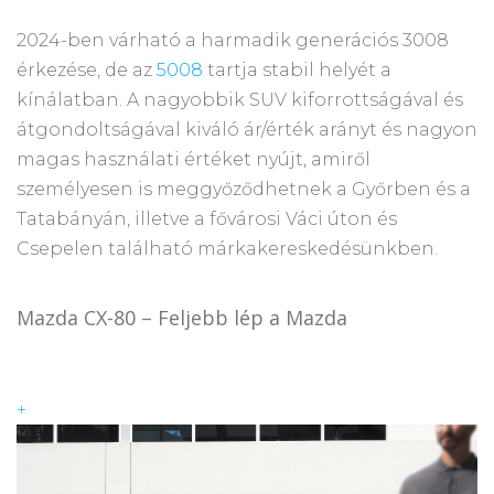
2024-ben várható a harmadik generációs 3008
érkezése, de az
5008
tartja stabil helyét a
kínálatban. A nagyobbik SUV kiforrottságával és
átgondoltságával kiváló ár/érték arányt és nagyon
magas használati értéket nyújt, amiről
személyesen is meggyőződhetnek a Győrben és a
Tatabányán, illetve a fővárosi Váci úton és
Csepelen található márkakereskedésünkben.
Mazda CX-80 – Feljebb lép a Mazda
+