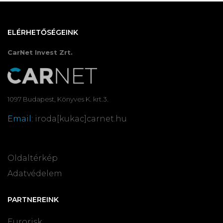
ELÉRHETŐSÉGEINK
CarNet Invest Zrt.
1097 Budapest, Könyves K. krt.3.
Email:
iroda[kukac]carnet.hu
Oldaltérkép
Adatvédelem
PARTNEREINK
Eurorisk