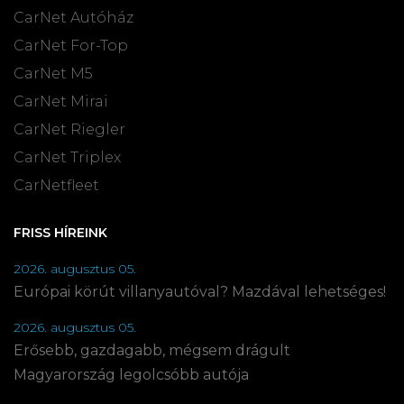
CarNet Autóház
CarNet For-Top
CarNet M5
CarNet Mirai
CarNet Riegler
CarNet Triplex
CarNetfleet
FRISS HÍREINK
2026. augusztus 05.
Európai körút villanyautóval? Mazdával lehetséges!
2026. augusztus 05.
Erősebb, gazdagabb, mégsem drágult
Magyarország legolcsóbb autója