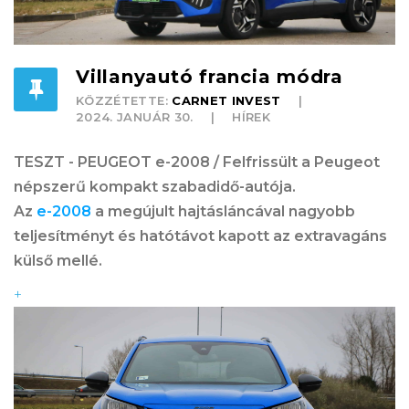
Villanyautó francia módra
KÖZZÉTETTE:
CARNET INVEST
2024. JANUÁR 30.
HÍREK
TESZT - PEUGEOT e-2008 / Felfrissült a Peugeot
népszerű kompakt szabadidő-autója.
Az
e-2008
a megújult hajtásláncával nagyobb
teljesítményt és hatótávot kapott az extravagáns
külső mellé.
+