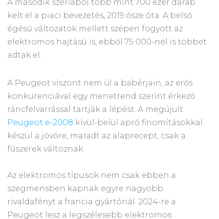
A második szériából több mint 700 ezer darab
kelt el a piaci bevezetés, 2019 ősze óta. A belső
égésű változatok mellett szépen fogyott az
elektromos hajtású is, ebből 75 000-nél is többet
adtak el.
A Peugeot viszont nem ül a babérjain, az erős
konkurenciával egy menetrend szerint érkező
ráncfelvarrással tartják a lépést. A megújult
Peugeot e-2008
kívül-belül apró finomításokkal
készül a jövőre, maradt az alaprecept, csak a
fűszerek változnak.
Az elektromos típusok nem csak ebben a
szegmensben kapnak egyre nagyobb
rivaldafényt a francia gyártónál. 2024-re a
Peugeot lesz a legszélesebb elektromos