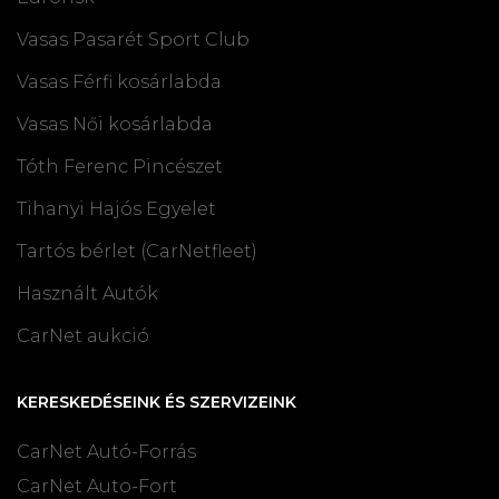
Vasas Pasarét Sport Club
Vasas Férfi kosárlabda
Vasas Női kosárlabda
Tóth Ferenc Pincészet
Tihanyi Hajós Egyelet
Tartós bérlet (CarNetfleet)
Használt Autók
CarNet aukció
KERESKEDÉSEINK ÉS SZERVIZEINK
CarNet Autó-Forrás
CarNet Auto-Fort