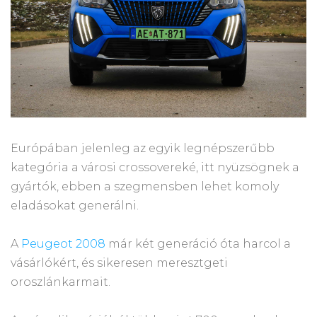
Európában jelenleg az egyik legnépszerűbb
kategória a városi crossovereké, itt nyüzsögnek a
gyártók, ebben a szegmensben lehet komoly
eladásokat generálni.
A
Peugeot 2008
már két generáció óta harcol a
vásárlókért, és sikeresen meresztgeti
oroszlánkarmait.