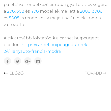
palettával rendelkező európai gyártó, az év végére
a
208
,
308
és
408
modellek mellett a
2008
,
3008
és
5008
is rendelkezik majd tisztán elektromos
változattal.
A cikk tovább folytatódik a carnet.hu/peugeot
oldalon:
https://carnet.hu/peugeot/hirek-
2/villanyauto-francia-modra
ELŐZŐ
TOVÁBB