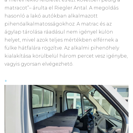
matracot”– árulta el Riegler Antal. A megoldás
hasonló a lakó autókban alkalmazott
pihenőalkalmatosságokhoz. A matrac és az
ágylap tárolása ráadásul nem igényel külön
helyet, mivel azok teljes mértékben elférnek a
fülke hátfalára rögzítve. Az alkalmi pihenőhely
kialakítása körülbelül három percet vesz igénybe,
vagyis gyorsan elvégezhető.
+