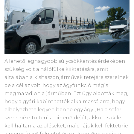
A lehető legnagyobb súlycsökkentés érdekében
szükség volt a hálófülke kiiktatására, amit
általában a kishaszonjárművek tetejére szerelnek,
de a cél az volt, hogy az ágyfunkció mégis
megmaradjon a járműben. Ezt úgy oldották meg,
hogy a gyári kabint tették alkalmassá arra, hogy
elhelyezhető legyen benne egy ágy. „Ha a sofőr
szeretné eltölteni a pihenőidejét, akkor csak le
kell hajtania az üléseket, majd rájuk kell fektetnie
a merev fekvő felületet és ezt követően pedig a