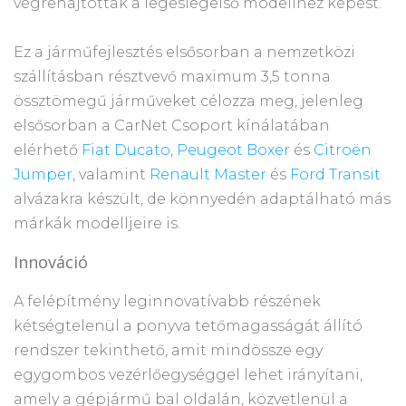
végrehajtottak a legeslegelső modellhez képest.
Ez a járműfejlesztés elsősorban a nemzetközi
szállításban résztvevő maximum 3,5 tonna
össztömegű járműveket célozza meg, jelenleg
elsősorban a CarNet Csoport kínálatában
elérhető
Fiat Ducato
,
Peugeot Boxer
és
Citroën
Jumper
, valamint
Renault Master
és
Ford Transit
alvázakra készült, de könnyedén adaptálható más
márkák modelljeire is.
Innováció
A felépítmény leginnovatívabb részének
kétségtelenül a ponyva tetőmagasságát állító
rendszer tekinthető, amit mindössze egy
egygombos vezérlőegységgel lehet irányítani,
amely a gépjármű bal oldalán, közvetlenül a