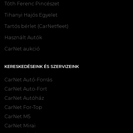
Tóth Ferenc Pincészet
Tihanyi Hajós Egyelet
Tartós bérlet (CarNetfleet)
Használt Autók
CarNet aukció
KERESKEDÉSEINK ÉS SZERVIZEINK
CarNet Autó-Forrás
CarNet Auto-Fort
CarNet Autóház
CarNet For-Top
CarNet M5
CarNet Mirai