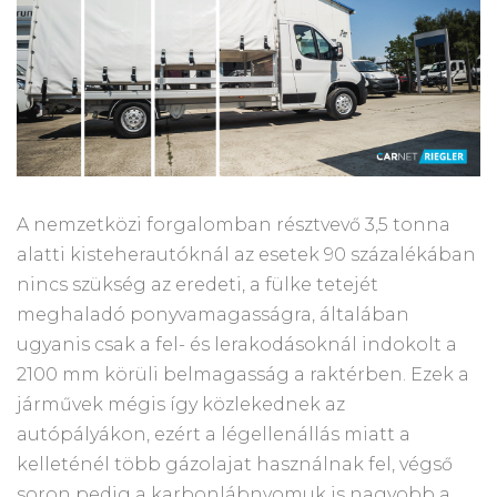
A nemzetközi forgalomban résztvevő 3,5 tonna
alatti kisteherautóknál az esetek 90 százalékában
nincs szükség az eredeti, a fülke tetejét
meghaladó ponyvamagasságra, általában
ugyanis csak a fel- és lerakodásoknál indokolt a
2100 mm körüli belmagasság a raktérben. Ezek a
járművek mégis így közlekednek az
autópályákon, ezért a légellenállás miatt a
kelleténél több gázolajat használnak fel, végső
soron pedig a karbonlábnyomuk is nagyobb a