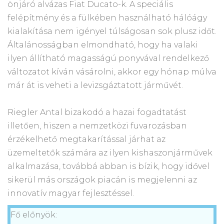
önjáró alvázas Fiat Ducato-k. A speciális
felépítmény és a fülkében használható hálóágy
kialakítása nem igényel túlságosan sok plusz időt.
Általánosságban elmondható, hogy ha valaki
ilyen állítható magasságú ponyvával rendelkező
változatot kíván vásárolni, akkor egy hónap múlva
már át is veheti a levizsgáztatott járművét.
Riegler Antal bizakodó a hazai fogadtatást
illetően, hiszen a nemzetközi fuvarozásban
érzékelhető megtakarítással járhat az
üzemeltetők számára az ilyen kishaszonjárművek
alkalmazása, továbbá abban is bízik, hogy idővel
sikerül más országok piacán is megjelenni az
innovatív magyar fejlesztéssel.
Fő előnyök: