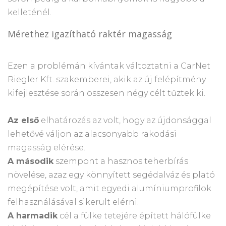
kelleténél.
Mérethez igazítható raktér magasság
Ezen a problémán kívántak változtatni a CarNet
Riegler Kft. szakemberei, akik az új felépítmény
kifejlesztése során összesen négy célt tűztek ki.
Az első
elhatározás az volt, hogy az újdonsággal
lehetővé váljon az alacsonyabb rakodási
magasság elérése.
A második
szempont a hasznos teherbírás
növelése, azaz egy könnyített segédalváz és plató
megépítése volt, amit egyedi alumíniumprofilok
felhasználásával sikerült elérni.
A harmadik
cél a fülke tetejére épített hálófülke