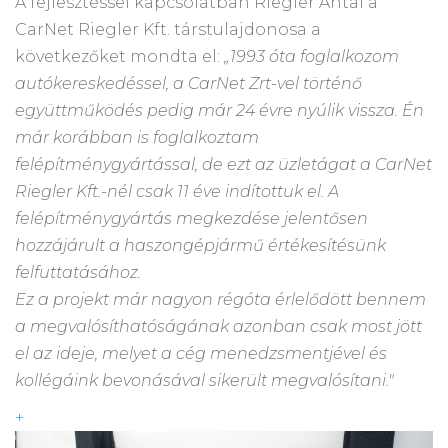
A fejlesztéssel kapcsolatban Riegler Antal a
CarNet Riegler Kft. társtulajdonosa a
következőket mondta el:
„1993 óta foglalkozom
autókereskedéssel, a CarNet Zrt-vel történő
együttműködés pedig már 24 évre nyúlik vissza. Én
már korábban is foglalkoztam
felépítménygyártással, de ezt az üzletágat a CarNet
Riegler Kft.-nél csak 11 éve indítottuk el. A
felépítménygyártás megkezdése jelentősen
hozzájárult a haszongépjármű értékesítésünk
felfuttatásához.
Ez a projekt már nagyon régóta érlelődött bennem
a megvalósíthatóságának azonban csak most jött
el az ideje, melyet a cég menedzsmentjével és
kollégáink bevonásával sikerült megvalósítani."
+