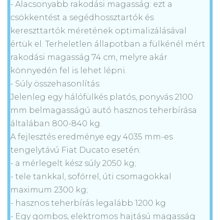
- Alacsonyabb rakodási magasság: ezt a
csökkentést a segédhossztartók és
kereszttartók méretének optimalizálásával
értük el. Terheletlen állapotban a fülkénél mért
rakodási magasság 74 cm, melyre akár
könnyedén fel is lehet lépni.
- Súly összehasonlítás:
Jelenleg egy hálófülkés platós, ponyvás 2100
mm belmagasságú autó hasznos teherbírása
általában 800-840 kg.
A fejlesztés eredménye egy 4035 mm-es
tengelytávú Fiat Ducato esetén:
- a mérlegelt kész súly 2050 kg;
- tele tankkal, sofőrrel, úti csomagokkal
maximum 2300 kg;
- hasznos teherbírás legalább 1200 kg
- Egy gombos, elektromos hajtású magasság