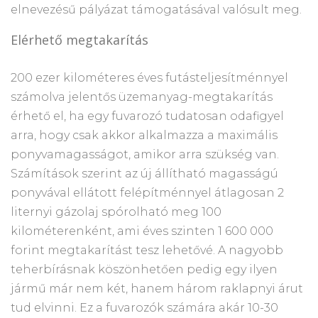
elnevezésű pályázat támogatásával valósult meg.
Elérhető megtakarítás
200 ezer kilométeres éves futásteljesítménnyel
számolva jelentős üzemanyag-megtakarítás
érhető el, ha egy fuvarozó tudatosan odafigyel
arra, hogy csak akkor alkalmazza a maximális
ponyvamagasságot, amikor arra szükség van.
Számítások szerint az új állítható magasságú
ponyvával ellátott felépítménnyel átlagosan 2
liternyi gázolaj spórolható meg 100
kilométerenként, ami éves szinten 1 600 000
forint megtakarítást tesz lehetővé. A nagyobb
teherbírásnak köszönhetően pedig egy ilyen
jármű már nem két, hanem három raklapnyi árut
tud elvinni. Ez a fuvarozók számára akár 10-30