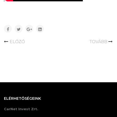
ELŐZŐ
TOVÁBB
ELÉRHETŐSÉGEINK
CarNet Invest Zrt.