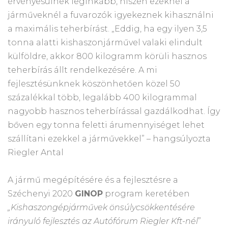
érvényesülnek leginkább, hiszen ezeknél a
járműveknél a fuvarozók igyekeznek kihasználni
a maximális teherbírást. „Eddig, ha egy ilyen 3,5
tonna alatti kishaszonjárművel valaki elindult
külföldre, akkor 800 kilogramm körüli hasznos
teherbírás állt rendelkezésére. A mi
fejlesztésünknek köszönhetően közel 50
százalékkal több, legalább 400 kilogrammal
nagyobb hasznos teherbírással gazdálkodhat. Így
bőven egy tonna feletti árumennyiséget lehet
szállítani ezekkel a járművekkel” – hangsúlyozta
Riegler Antal
A jármű megépítésére és a fejlesztésre a
Széchenyi 2020
GINOP
program keretében
„Kishaszongépjárművek önsúlycsökkentésére
irányuló fejlesztés az Autófórum Riegler Kft-nél
”