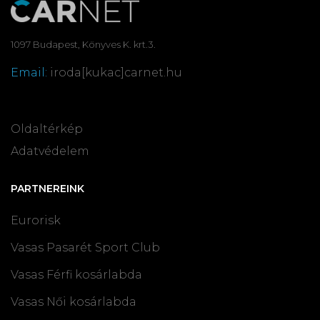
1097 Budapest, Könyves K. krt.3.
Email:
iroda[kukac]carnet.hu
Oldaltérkép
Adatvédelem
PARTNEREINK
Eurorisk
Vasas Pasarét Sport Club
Vasas Férfi kosárlabda
Vasas Női kosárlabda