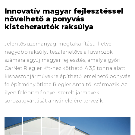
Innovatív magyar fejlesztéssel
növelhető a ponyvás
kisteherautók raksúlya
Jelentős üzemanyag-megtakarítást, illetve
nagyobb raksúlyt tesz lehetővé a fuvarozók
számára egyúj magyar fejlesztés, amely a győri
CarNet Riegler Kft-hez köthető. A 3,5 tonna alatti
kishaszonjárművekre építhető, emelhető ponyvás
felépítmény ötlete Riegler Antaltól származik. Az
ilyen felépítménnyel szerelt járművek
sorozatgyártását a nyár elejére tervezik.