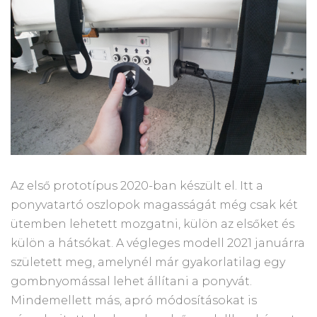
Az első prototípus 2020-ban készült el. Itt a
ponyvatartó oszlopok magasságát még csak két
ütemben lehetett mozgatni, külön az elsőket és
külön a hátsókat. A végleges modell 2021 januárra
született meg, amelynél már gyakorlatilag egy
gombnyomással lehet állítani a ponyvát.
Mindemellett más, apró módosításokat is