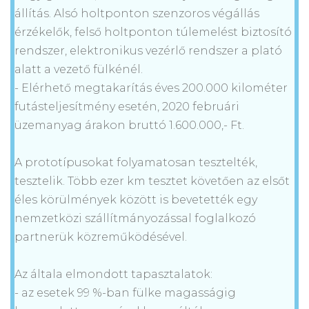
állítás. Alsó holtponton szenzoros végállás
érzékelők, felső holtponton túlemelést biztosító
rendszer, elektronikus vezérlő rendszer a plató
alatt a vezető fülkénél.
- Elérhető megtakarítás éves 200.000 kilométer
futásteljesítmény esetén, 2020 februári
üzemanyag árakon bruttó 1.600.000,- Ft.
A prototípusokat folyamatosan tesztelték,
tesztelik. Több ezer km tesztet követően az elsőt
éles körülmények között is bevetették egy
nemzetközi szállítmányozással foglalkozó
partnerük közreműködésével.
Az általa elmondott tapasztalatok:
- az esetek 99 %-ban fülke magasságig