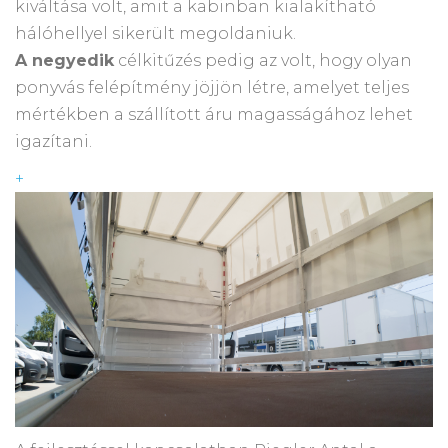
kiváltása volt, amit a kabinban kialakítható
hálóhellyel sikerült megoldaniuk.
A negyedik
célkitűzés pedig az volt, hogy olyan
ponyvás felépítmény jöjjön létre, amelyet teljes
mértékben a szállított áru magasságához lehet
igazítani.
+