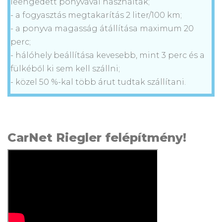
leengedett ponyvával használták;
- a fogyasztás megtakarítás 2 liter/100 km;
- a ponyva magasság átállítása maximum 20
perc;
- hálóhely beállítása kevesebb, mint 3 perc és a
fülkéből ki sem kell szállni;
- közel 50 %-kal több árut tudtak szállítani.
CarNet Riegler felépítmény!