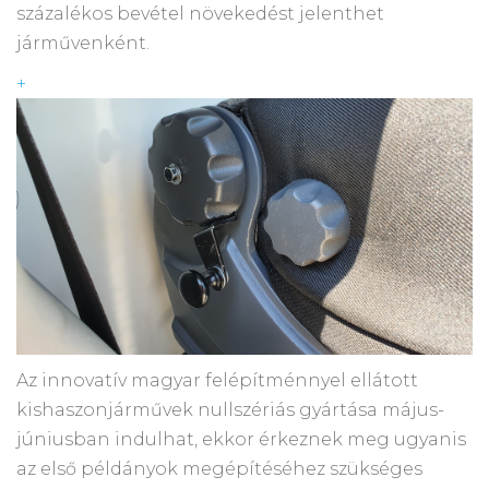
százalékos bevétel növekedést jelenthet
járművenként.
+
Az innovatív magyar felépítménnyel ellátott
kishaszonjárművek nullszériás gyártása május-
júniusban indulhat, ekkor érkeznek meg ugyanis
az első példányok megépítéséhez szükséges