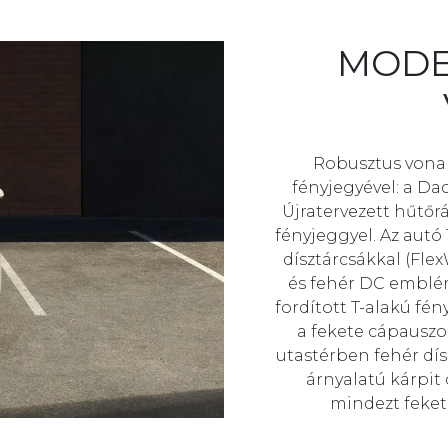
MODE
Robusztus vonala
fényjegyével: a Da
Újratervezett hűtőrá
fényjeggyel. Az autó
dísztárcsákkal (Fle
és fehér DC emblé
fordított T-alakú fé
a fekete cápauszon
utastérben fehér dí
árnyalatú kárpit d
mindezt fekete