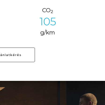
CO
2
116
g/km
ánlatkérés