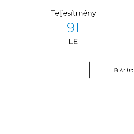
Teljesítmény
100
LE
Árlis