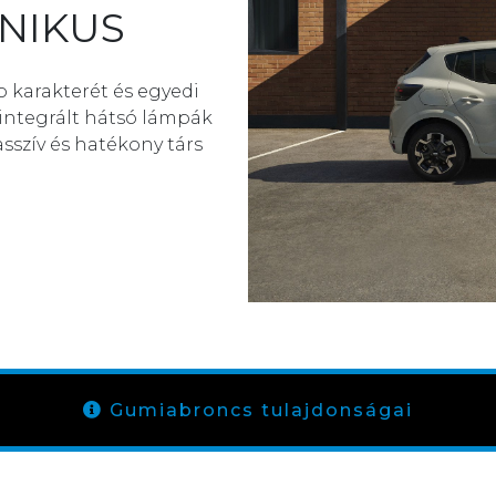
NIKUS
o karakterét és egyedi
a integrált hátsó lámpák
sszív és hatékony társ
Gumiabroncs tulajdonságai