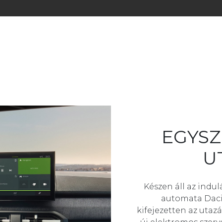
S
Ő
L
E
B
EGYSZ
U
Készen áll az indul
automata Dacia
kifejezetten az utazá