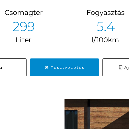
Csomagtér
Fogyasztás
328
5.4
Liter
l/100km
ta
Tesztvezetés
Aj