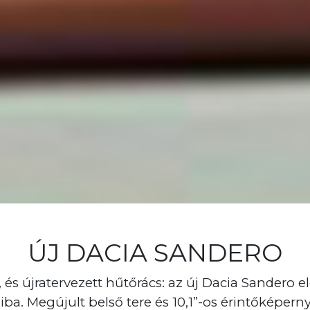
ÚJ DACIA SANDERO
k, és újratervezett hűtőrács: az új Dacia Sandero e
a. Megújult belső tere és 10,1”-os érintőképer