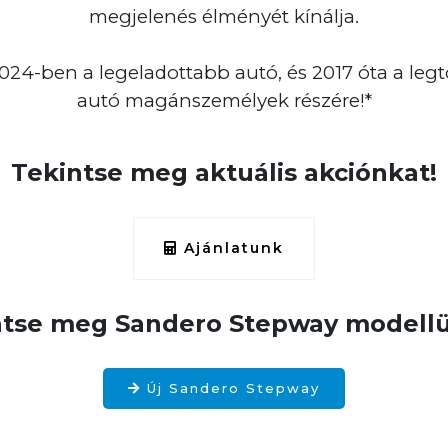
megjelenés élményét kínálja.
24-ben a legeladottabb autó, és 2017 óta a legt
autó magánszemélyek részére!*
Tekintse meg aktuális akciónkat!
Ajánlatunk
ntse meg Sandero Stepway modellü
Új Sandero Stepway