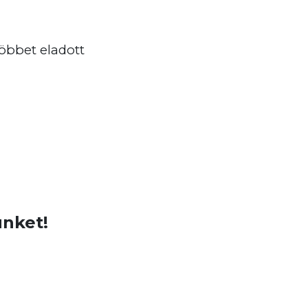
öbbet eladott
nket!