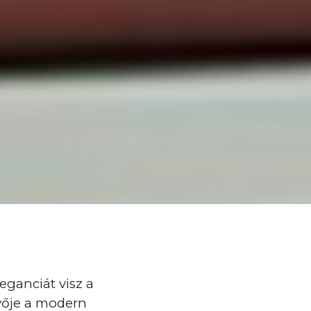
leganciát visz a
nyője a modern