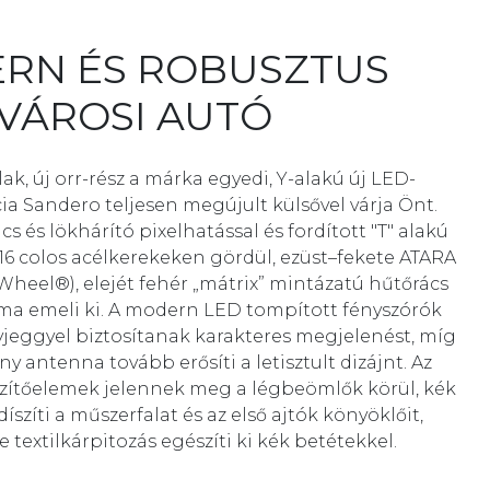
RN ÉS ROBUSZTUS
VÁROSI AUTÓ
k, új orr-rész a márka egyedi, Y-alakú új LED-
cia Sandero teljesen megújult külsővel várja Önt.
cs és lökhárító pixelhatással és fordított "T" alakú
 16 colos acélkerekeken gördül, ezüst–fekete ATARA
xWheel®), elejét fehér „mátrix” mintázatú hűtőrács
ma emeli ki. A modern LED tompított fényszórók
nyjeggyel biztosítanak karakteres megjelenést, míg
y antenna tovább erősíti a letisztult dizájnt. Az
szítőelemek jelennek meg a légbeömlők körül, kék
íszíti a műszerfalat és az első ajtók könyöklőit,
 textilkárpitozás egészíti ki kék betétekkel.