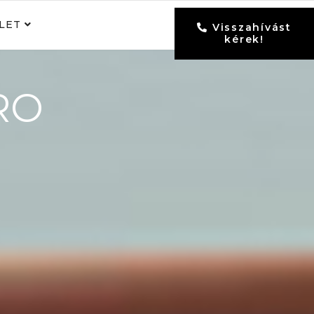
LET
Visszahívást
kérek!
RO
É
S