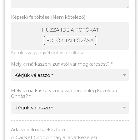
Kép(ek) feltöltése (Nem kötelező)
HÚZZA IDE A FOTÓKAT
FOTÓK TALLÓZÁSA
Sérülés vagy egyéb fotók feltöltése
Melyik márkaszervizünktől vár megkeresést?
*
Melyik márkaszervizünk van területileg közelebb
Önhöz?
*
Adatvédelmi tájékoztató
A CarNet Csoport tagjai adatkezelési