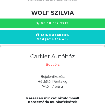
WOLF SZILVIA
06 30 552 9719
1215 Budapest,
Védgát utca 45.
CarNet Autóház
Budaörs
Bejelentkezés:
Hétfőtől Péntekig
7-től 17 óráig
Keressen minket bizalommal!
Karosszéria munkafelvétel: