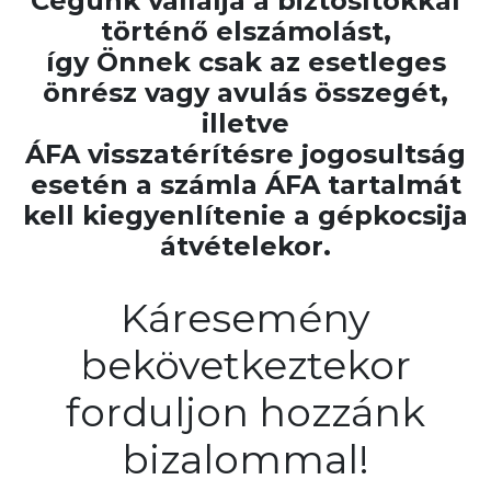
Cégünk vállalja a biztosítókkal
történő elszámolást,
így Önnek csak az esetleges
önrész vagy avulás összegét,
illetve
ÁFA visszatérítésre jogosultság
esetén a számla ÁFA tartalmát
kell kiegyenlítenie a gépkocsija
átvételekor.
Káresemény
bekövetkeztekor
forduljon hozzánk
bizalommal!