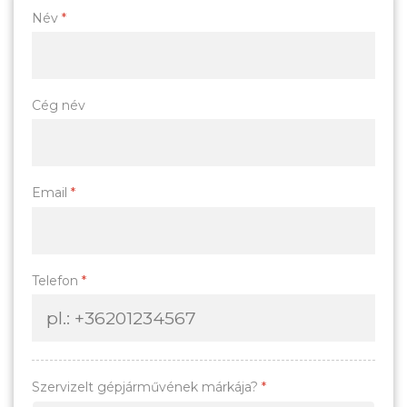
Név
*
Cég név
Email
*
Telefon
*
Szervizelt gépjárművének márkája?
*