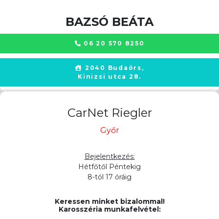
BAZSÓ BEÁTA
06 20 570 8250
2040 Budaörs,
Kinizsi utca 28.
CarNet Riegler
Győr
Bejelentkezés:
Hétfőtől Péntekig
8-tól 17 óráig
Keressen minket bizalommal!
Karosszéria munkafelvétel: