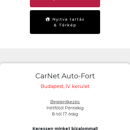
Nyitva tartás
& Térkép
CarNet Auto-Fort
Budapest, IV. kerület
Bejelentkezés:
Hétfőtől Péntekig
8-tól 17 óráig
Keressen minket bizalommal!