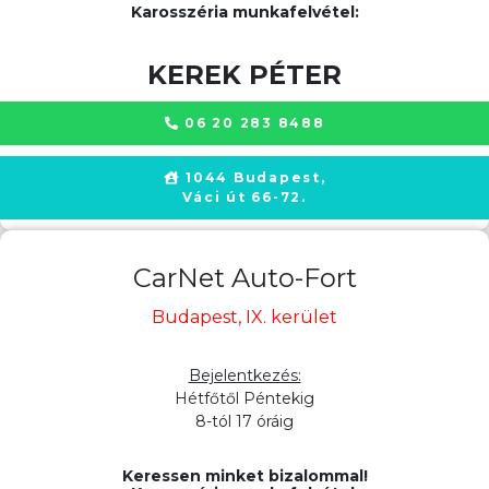
Karosszéria munkafelvétel:
KEREK PÉTER
06 20 283 8488
1044 Budapest,
Váci út 66-72.
CarNet Auto-Fort
Budapest, IX. kerület
Bejelentkezés:
Hétfőtől Péntekig
8-tól 17 óráig
Keressen minket bizalommal!