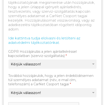
tájékoztatójának megismerése után hozzájárulok,
hogy a jelen űrlappal igényelt ajánlatkérés,
tesztvezetés, vagy szerviz-szolgáltatás kapcsán
személyes adataimat a CarNet Csoport tagjai
kezeljék. Hozzájárulásomat visszavonásig, vagy az
adatkezelési tájékoztatóban rögzített időpontig
adom.
Ide kattintva tudja elolvasni és letölteni az
adatvédelmi tájékoztatónkat.
GDPR Hozzájárulás a jelen ajánlatkéréssel
kapcsolatban (szerviz-szolgáltatás)
*
Továbbá hozzájárulok, hogy a jelen érdeklődésemen
túl személyes adataimat (név, e-mail cím,
telefonszám) a CarNet Csoport tagjai
*