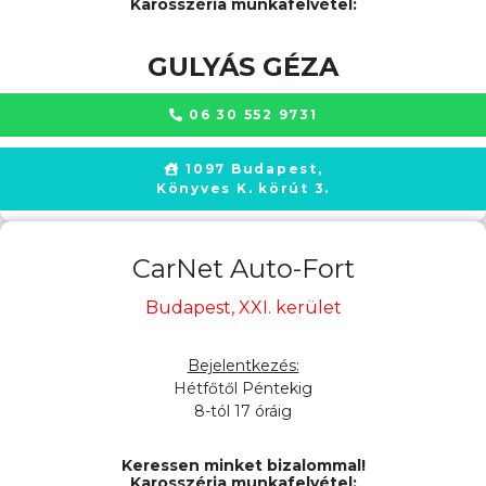
Karosszéria munkafelvétel:
GULYÁS GÉZA
06 30 552 9731
1097 Budapest,
Könyves K. körút 3.
CarNet Auto-Fort
Budapest, XXI. kerület
Bejelentkezés:
Hétfőtől Péntekig
8-tól 17 óráig
Keressen minket bizalommal!
Karosszéria munkafelvétel: