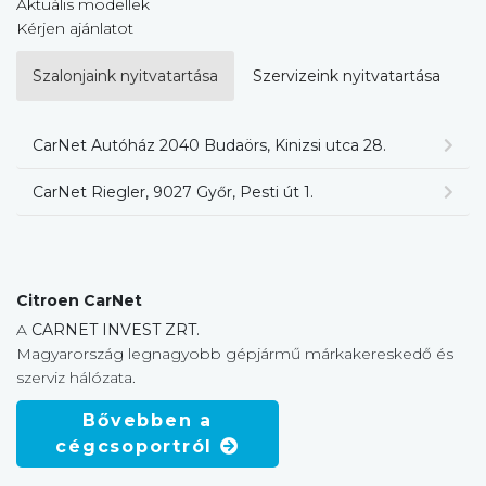
Aktuális modellek
Kérjen ajánlatot
Szalonjaink nyitvatartása
Szervizeink nyitvatartása
CarNet Autóház 2040 Budaörs, Kinizsi utca 28.
CarNet Riegler, 9027 Győr, Pesti út 1.
Citroen CarNet
A
CARNET INVEST ZRT.
Magyarország legnagyobb gépjármű márkakereskedő és
szerviz hálózata.
Bővebben a
cégcsoportról