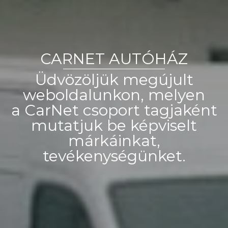
CARNET AUTÓHÁZ
Üdvözöljük megújult
weboldalunkon, melyen
a CarNet csoport tagjaként
mutatjuk be képviselt
márkáinkat,
tevékenységünket.