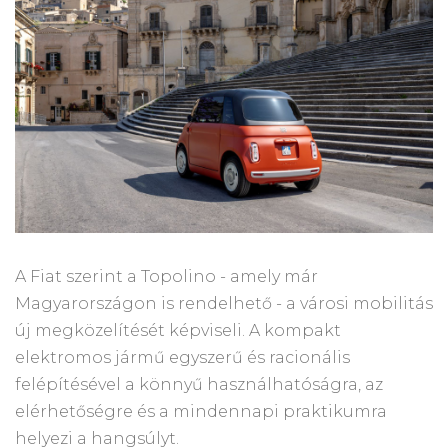
A Fiat szerint a Topolino - amely már
Magyarországon is rendelhető - a városi mobilitás
új megközelítését képviseli. A kompakt
elektromos jármű egyszerű és racionális
felépítésével a könnyű használhatóságra, az
elérhetőségre és a mindennapi praktikumra
helyezi a hangsúlyt.