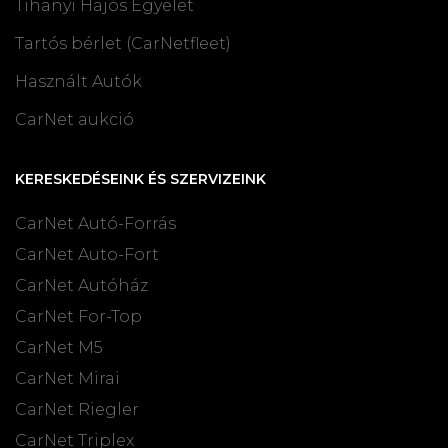
Tihanyi Hajós Egyelet
Tartós bérlet (CarNetfleet)
Használt Autók
CarNet aukció
KERESKEDÉSEINK ÉS SZERVIZEINK
CarNet Autó-Forrás
CarNet Auto-Fort
CarNet Autóház
CarNet For-Top
CarNet M5
CarNet Mirai
CarNet Riegler
CarNet Triplex