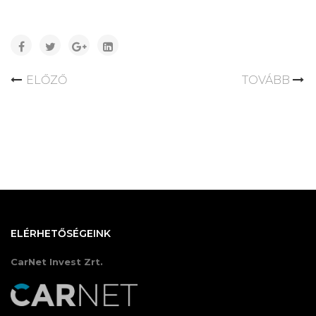
ELŐZŐ
TOVÁBB
ELÉRHETŐSÉGEINK
CarNet Invest Zrt.