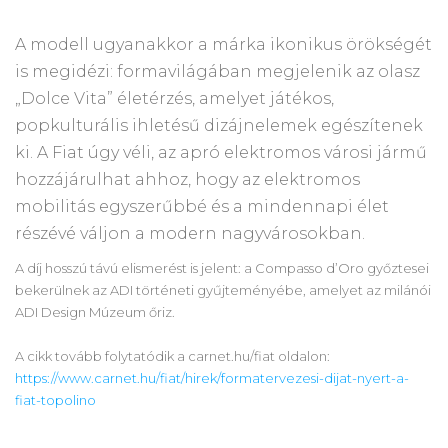
A modell ugyanakkor a márka ikonikus örökségét
is megidézi: formavilágában megjelenik az olasz
„Dolce Vita” életérzés, amelyet játékos,
popkulturális ihletésű dizájnelemek egészítenek
ki. A Fiat úgy véli, az apró elektromos városi jármű
hozzájárulhat ahhoz, hogy az elektromos
mobilitás egyszerűbbé és a mindennapi élet
részévé váljon a modern nagyvárosokban.
A díj hosszú távú elismerést is jelent: a Compasso d’Oro győztesei
bekerülnek az ADI történeti gyűjteményébe, amelyet az milánói
ADI Design Múzeum őriz.
A cikk tovább folytatódik a carnet.hu/fiat oldalon:
https://www.carnet.hu/fiat/hirek/formatervezesi-dijat-nyert-a-
fiat-topolino