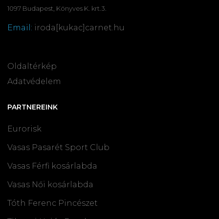
1097 Budapest, Könyves K. krt.3.
Email:
iroda[kukac]carnet.hu
Oldaltérkép
Adatvédelem
PARTNEREINK
Eurorisk
Vasas Pasarét Sport Club
Vasas Férfi kosárlabda
Vasas Női kosárlabda
Tóth Ferenc Pincészet