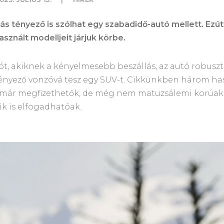
s tényező is szólhat egy szabadidő-autó mellett. Ezút
asznált modelljeit járjuk körbe.
t, akiknek a kényelmesebb beszállás, az autó robuszt
ényező vonzóvá tesz egy SUV-t. Cikkünkben három ha
 már megfizethetők, de még nem matuzsálemi korúak
ik is elfogadhatóak.