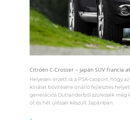
Citroën C-Crosser – japán SUV francia a
Helyesen érzett rá a PSA-csoport, hogy a
kínálat bővítésére önálló fejlesztés hely
generációs Outlanderből szülessék még ké
öt és hét üléssel készült Japánban.
+