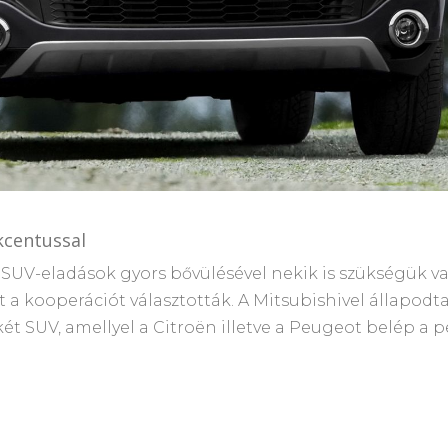
kcentussal
z SUV-eladások gyors bővülésével nekik is szükségük v
ett a kooperációt választották. A Mitsubishivel állapo
t SUV, amellyel a Citroën illetve a Peugeot belép a 