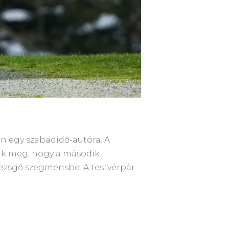
an egy szabadidő-autóra. A
dtak meg, hogy a második
pezsgő szegmensbe. A testvérpár