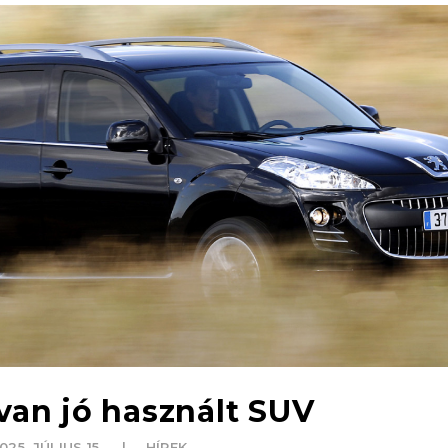
van jó használt SUV
025. JÚLIUS 15.
HÍREK