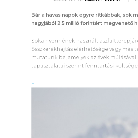
Bár a havas napok egyre ritkábbak, sok má
nagyjából 2,5 millió forintért megvehető h
Sokan vennének használt aszfaltterepjáró
összkerékhajtás elérhetősége vagy más t
mutatunk be, amelyek az évek múlásával
tapasztalatai szerint fenntartási költsége
+