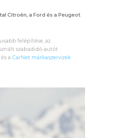
tal Citroën, a Ford és a Peugeot
usabb felépítése, az
sznált szabadidő-autót
 és a
CarNet márkaszervizek