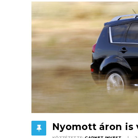
Nyomott áron is 
KÖZZÉTETTE:
CARNET INVEST
2