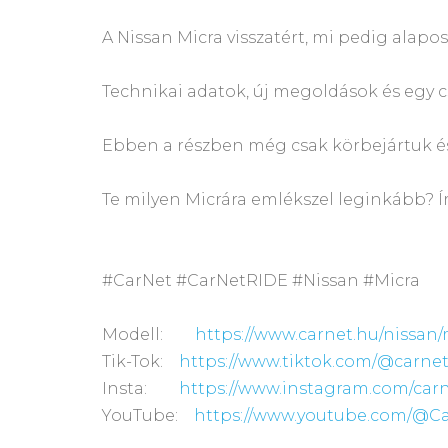
A Nissan Micra visszatért, mi pedig alapo
Technikai adatok, új megoldások és egy c
Ebben a részben még csak körbejártuk és 
Te milyen Micrára emlékszel leginkább
#CarNet #CarNetRIDE #Nissan #Micra
Modell:
https://www.carnet.hu/nissan
Tik-Tok:
https://www.tiktok.com/@carnet
Insta:
https://www.instagram.com/car
YouTube:
https://www.youtube.com/@C