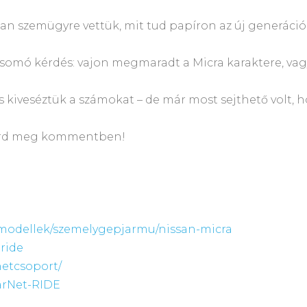
san szemügyre vettük, mit tud papíron az új generáció
somó kérdés: vajon megmaradt a Micra karaktere, vagy 
kiveséztük a számokat – de már most sejthető volt, ho
? Írd meg kommentben!
/modellek/szemelygepjarmu/nissan-micra
ride
netcsoport/
arNet-RIDE