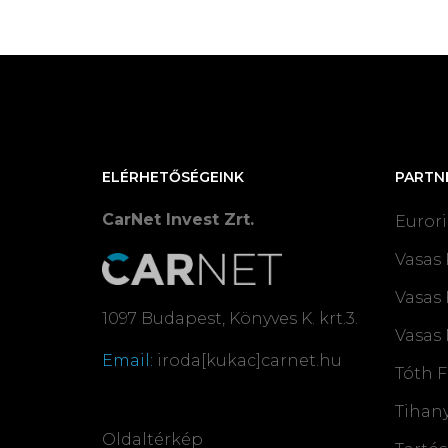
ELÉRHETŐSÉGEINK
PARTN
CarNet Invest Zrt.
Eurori
Vasas 
Vasas 
1097 Budapest, Könyves K. krt.3.
Vasas 
Email:
iroda[kukac]carnet.hu
Tóth F
Tihany
Oldaltérkép