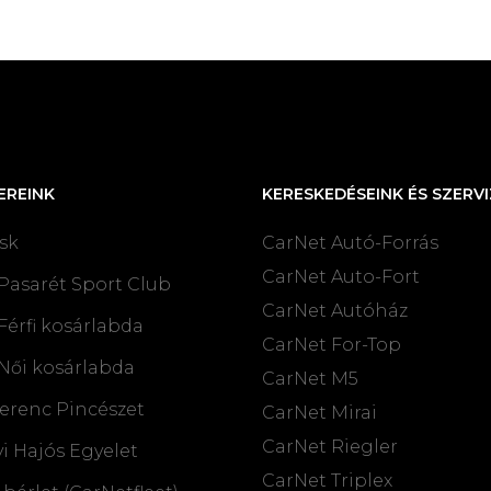
EREINK
KERESKEDÉSEINK ÉS SZERVI
sk
CarNet Autó-Forrás
CarNet Auto-Fort
Pasarét Sport Club
CarNet Autóház
Férfi kosárlabda
CarNet For-Top
Női kosárlabda
CarNet M5
erenc Pincészet
CarNet Mirai
CarNet Riegler
i Hajós Egyelet
CarNet Triplex