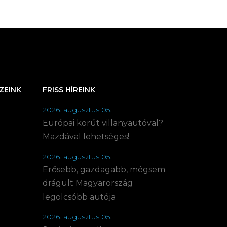
ZEINK
FRISS HÍREINK
2026. augusztus 05.
Európai körút villanyautóval?
Mazdával lehetséges!
2026. augusztus 05.
Erősebb, gazdagabb, mégsem
drágult Magyarország
legolcsóbb autója
2026. augusztus 05.