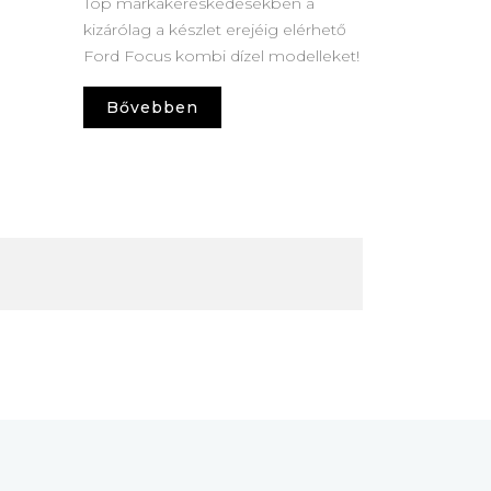
Top márkakereskedésekben a
kizárólag a készlet erejéig elérhető
Ford Focus kombi dízel modelleket!
Bővebben