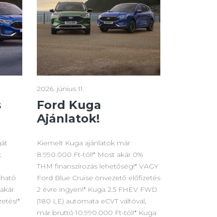
2026. június 11.
s
Ford Kuga
Ajánlatok!
gát
Kiemelt Kuga ajánlatok már
t
8.990.000 Ft-tól!* Most akár 0%
THM finanszírozás lehetőség!* VAGY
tható
Ford Blue Cruise önvezető előfizetés
 akár
2 évre ingyen!* Kuga 2.5 FHEV FWD
etés!*
(180 LE) automata eCVT váltóval,
már bruttó 10.990.000 Ft-tól!* Kuga