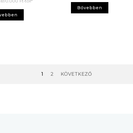
.690.000 Ft-tól!*
Bővebben
vebben
1
2
KÖVETKEZŐ