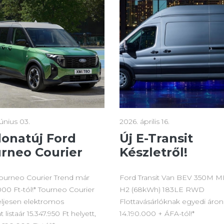
június 03.
2026. április 16.
onatúj Ford
Új E-Transit
rneo Courier
Készletről!
ourneo Courier Trend már
Ford Transit Van BEV 350M 
000 Ft-tól!* Tourneo Courier
H2 (68kWh) 183LE RWD
ljesen elektromos
Flottavásárlóknak egyedi áron
t listaár 15.347.950 Ft helyett,
14.190.000 + ÁFA-tól!*