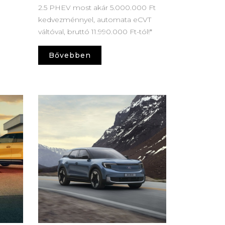
2.5 PHEV most akár 5.000.000 Ft
kedvezménnyel, automata eCVT
váltóval, bruttó 11.990.000 Ft-tól!*
Bővebben