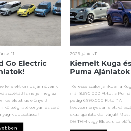
únius 11.
2026. június 11.
d Go Electric
Kiemelt Kuga é
nlatok!
Puma Ajánlatok
e fel elektromos járműveink
Keresse szalonjainkban a Ku
 választékát! Ismerje meg az
már 8.990.000 Ft-tól, a Pumá
omos életstílus előnyeit!
pedig 6.990.000 Ft-tól!* A
n költséghatékonyan és zéró
kedvezményes ár felett válasz
nyag-kibocsátással!
extra ajánlatokkal várjuk! Most
0% THM vagy Bluecruise előfiz
vebben