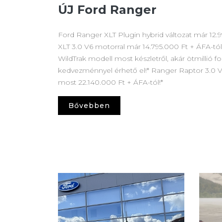
ÚJ Ford Ranger
Ford Ranger XLT Plugin hybrid változat már 12.
XLT 3.0 V6 motorral már 14.795.000 Ft + ÁFA-tól
WildTrak modell most készletről, akár ötmillió f
kedvezménnyel érhető el!* Ranger Raptor 3.0 
most 22.140.000 Ft + ÁFA-tól!*
Bővebben