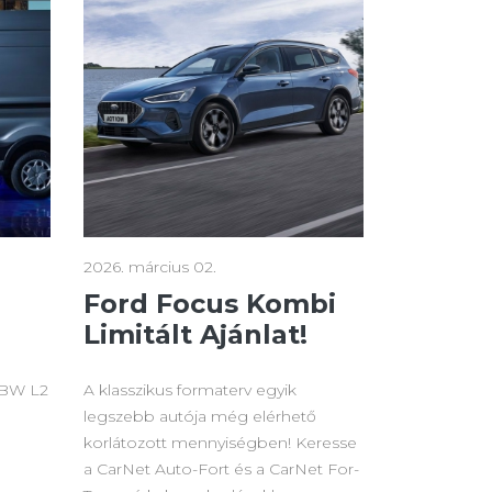
2026. március 02.
Ford Focus Kombi
Limitált Ajánlat!
MBW L2
A klasszikus formaterv egyik
legszebb autója még elérhető
korlátozott mennyiségben! Keresse
a CarNet Auto-Fort és a CarNet For-