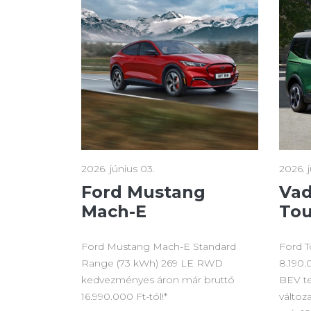
2026. június 03.
2026. 
Ford Mustang
Vad
Mach-E
Tou
Ford Mustang Mach-E Standard
Ford T
Range (73 kWh) 269 LE RWD
8.190.
kedvezményes áron már bruttó
BEV te
16.990.000 Ft-tól!*
változa