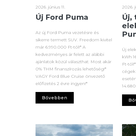
2026. június 11.
2026. j
Új Ford Puma
Új,
ele
Az új Ford Puma vezetésre és
Pu
sikerre termett SUV. Freedom kivitel
már 6.990.000 Ft-tól!* A
Új el
kedvezményes ár felett az alábbi
kWh 1
ajánlatok közül választhat: Most akár
Ft-tó
0% THM finanszírozás lehetőség!*
cégek 
VAGY Ford Blue Cruise önvezető
esetén
előfizetés 2 évre ingyen!*
14.680
Bővebben
Bő