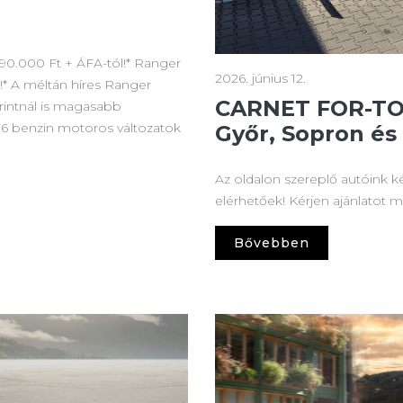
990.000 Ft + ÁFA-tól!* Ranger
2026. június 12.
!* A méltán híres Ranger
CARNET FOR-TOP
orintnál is magasabb
V6 benzin motoros változatok
Győr, Sopron és
Az oldalon szereplő autóink kés
elérhetőek! Kérjen ajánlatot 
Bővebben