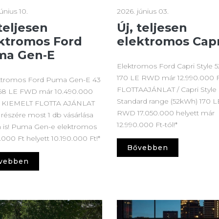
únius 10.
2026. június 03.
 teljesen
Új, teljesen
ktromos Ford
elektromos Capr
ma Gen‑E
Elektromos Ford Capri Style 
170 LE RWD már 12.990.000 Ft
ektromos Ford Puma Gen-E 43
FLOTTAAJÁNLAT / Capri Style
68 LE FWD már 10.490.000
Standard range (52kWh) 170 L
l!* KIEMELT FLOTTA AJÁNLAT
RWD 17.050.000 helyett már
részére most 1 db vásárlása
12.990.000 Ft-tól!*
 is! Puma Gen-e elektromos
.000 Ft helyett 10.190.000 Ft!*
Bővebben
vebben