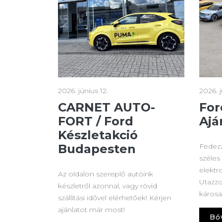
2026. június 12.
2026. j
CARNET AUTO-
For
FORT / Ford
Ajá
Készletakció
Budapesten
Fedezz
széles
elektr
Az oldalon szereplő autóink
Utazzo
készletről azonnal, vagy rövid
károsa
szállítási idővel elérhetőek! Kérjen
ajánlatot már most!
Bő