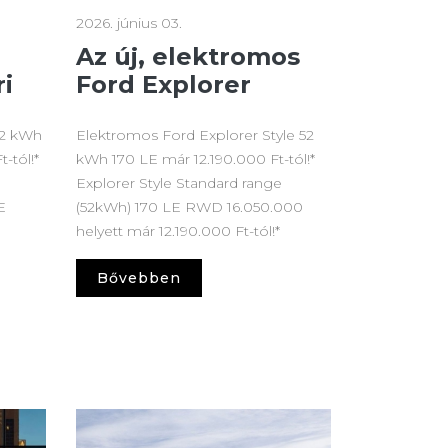
2026. június 03.
Az új, elektromos
i
Ford Explorer
52 kWh
Elektromos Ford Explorer Style 52
-tól!*
kWh 170 LE már 12.190.000 Ft-tól!*
Explorer Style Standard range
E
(52kWh) 170 LE RWD 16.050.000
helyett már 12.190.000 Ft-tól!*
Bővebben