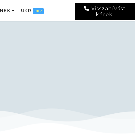
Visszahívást
NEK
UKR
UKR
kérek!