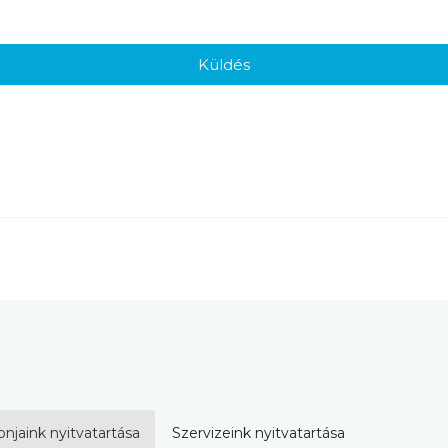
Küldés
onjaink nyitvatartása
Szervizeink nyitvatartása