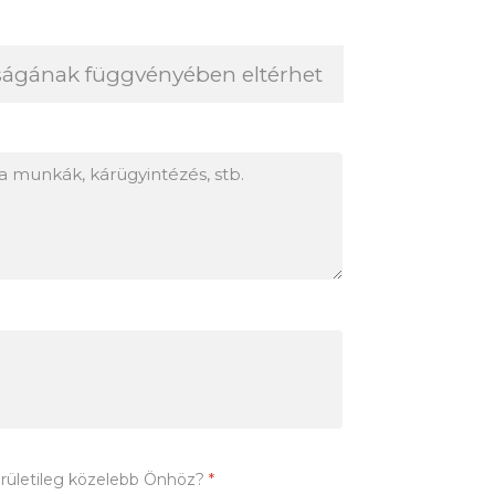
erületileg közelebb Önhöz?
*