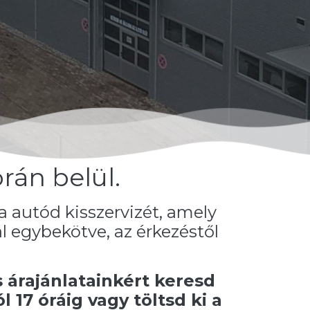
rán belül.
a autód kisszervizét, amely
al egybekötve, az érkezéstől
 árajánlatainkért keresd
17 óráig vagy töltsd ki a