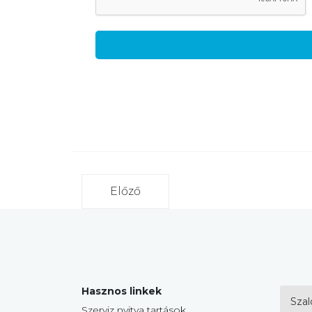
Előző
Hasznos linkek
Szal
Szerviz nyitva tartások