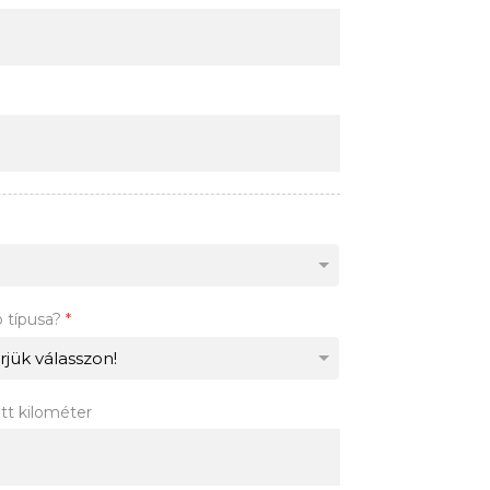
ó típusa?
*
tt kilométer