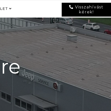
Visszahívást
LET
kérek!
ere