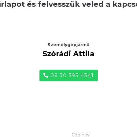
űrlapot és felvesszük veled a kapcs
Személygépjármű
Szórádi Attila
06 30 595 4341
Cég név