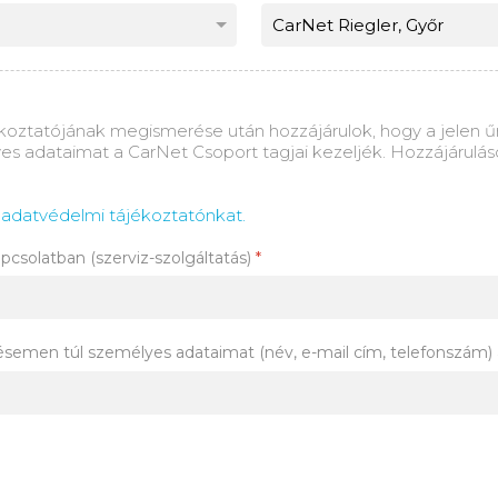
koztatójának megismerése után hozzájárulok, hogy a jelen űrl
es adataimat a CarNet Csoport tagjai kezeljék. Hozzájárulás
az adatvédelmi tájékoztatónkat.
pcsolatban (szerviz-szolgáltatás)
*
ésemen túl személyes adataimat (név, e-mail cím, telefonszám) 