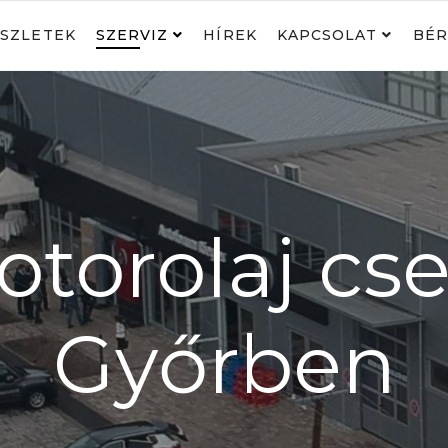
SZLETEK
SZERVIZ
HÍREK
KAPCSOLAT
BÉR
torolaj cs
Győrben