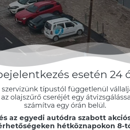
bejelentkezés esetén 24 ó
ervizünk típustól függetlenül vállalj
az olajszűrő cseréjét egy átvizsgáláss
számítva egy órán belül.
és az egyedi autódra szabott akciós
lérhetőségeken hétköznapokon 8-tól 