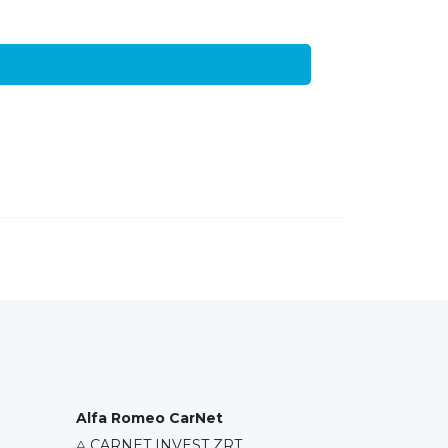
Alfa Romeo CarNet
A
CARNET INVEST ZRT.