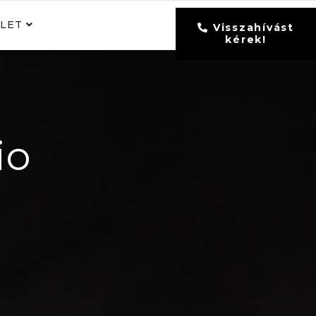
LET
Visszahívást
kérek!
io
N
É
S