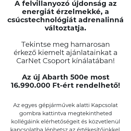
A felvillanyozó újdonság az
energiát érzelmekké, a
csúcstechnológiát adrenalinná
változtatja.
Tekintse meg hamarosan
érkező kiemelt ajánlatainkat a
CarNet Csoport kínálatában!
Az új Abarth 500e most
16.990.000 Ft-ért rendelhető!
Az egyes gépjárművek alatti Kapcsolat
gombra kattintva megtekintheted
kollégáink elérhetőségeit és közvetlenül
kapcsolatba léphetsz az értékesítőinkkel.